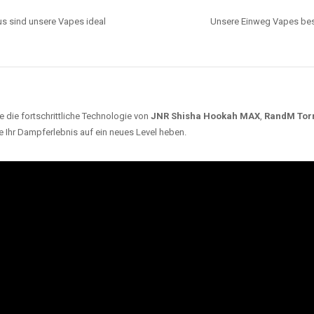
s sind unsere Vapes ideal
Unsere Einweg Vapes best
 die fortschrittliche Technologie von
JNR Shisha Hookah MAX
,
RandM Tor
e Ihr Dampferlebnis auf ein neues Level heben.