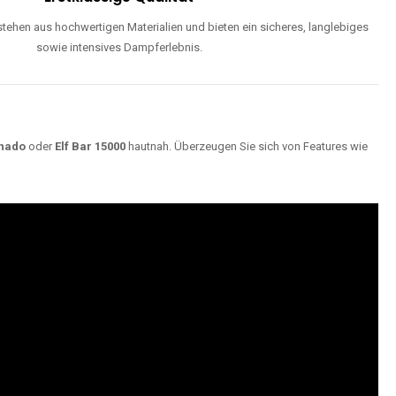
ehen aus hochwertigen Materialien und bieten ein sicheres, langlebiges
sowie intensives Dampferlebnis.
nado
oder
Elf Bar 15000
hautnah. Überzeugen Sie sich von Features wie