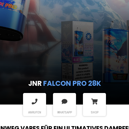
JNR
FALCON PRO 28K
ANRUFEN
WHATSAPP
SHOP
EINWEG VAPES FÜR EIN ULTIMATIVES DAMPFE