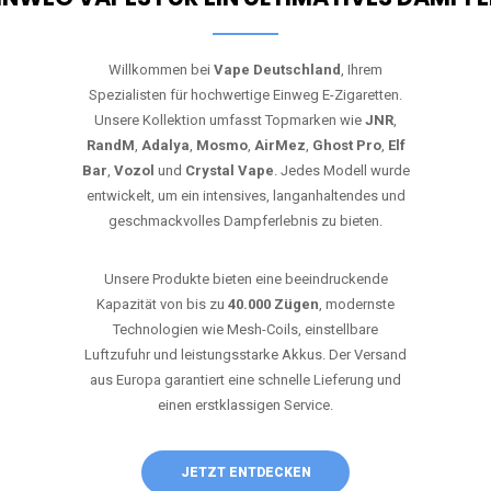
Willkommen bei
Vape Deutschland
, Ihrem
Spezialisten für hochwertige Einweg E-Zigaretten.
Unsere Kollektion umfasst Topmarken wie
JNR
,
RandM
,
Adalya
,
Mosmo
,
AirMez
,
Ghost Pro
,
Elf
Bar
,
Vozol
und
Crystal Vape
. Jedes Modell wurde
entwickelt, um ein intensives, langanhaltendes und
geschmackvolles Dampferlebnis zu bieten.
Unsere Produkte bieten eine beeindruckende
Kapazität von bis zu
40.000 Zügen
, modernste
Technologien wie Mesh-Coils, einstellbare
Luftzufuhr und leistungsstarke Akkus. Der Versand
aus Europa garantiert eine schnelle Lieferung und
einen erstklassigen Service.
JETZT ENTDECKEN