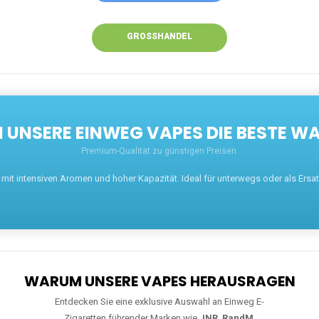
GROSSHANDEL
UNSERE EINWEG VAPES DIE BESTE WA
Premium-Qualität zu günstigen Preisen.
t intensiven Aromen und hoher Kapazität. Ideal für unterwegs oder als Ersatz 
WARUM UNSERE VAPES HERAUSRAGEN
Entdecken Sie eine exklusive Auswahl an Einweg E-
Zigaretten führender Marken wie
JNR
,
RandM
,