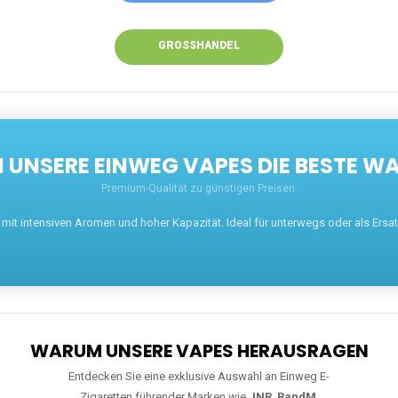
GROSSHANDEL
UNSERE EINWEG VAPES DIE BESTE WA
Premium-Qualität zu günstigen Preisen.
t intensiven Aromen und hoher Kapazität. Ideal für unterwegs oder als Ersatz 
WARUM UNSERE VAPES HERAUSRAGEN
Entdecken Sie eine exklusive Auswahl an Einweg E-
Zigaretten führender Marken wie
JNR
,
RandM
,