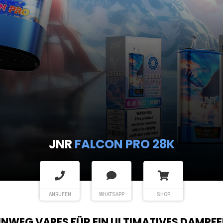
JNR
FALCON PRO 28K
ANRUFEN
WHATSAPP
SHOP
EINWEG VAPES FÜR EIN ULTIMATIVES DAMPFE