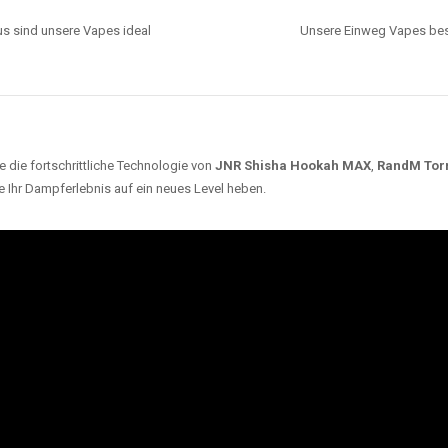
s sind unsere Vapes ideal
Unsere Einweg Vapes best
 die fortschrittliche Technologie von
JNR Shisha Hookah MAX
,
RandM Tor
e Ihr Dampferlebnis auf ein neues Level heben.