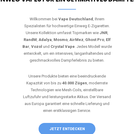
Willkommen bei
Vape Deutschland
, Ihrem
Spezialisten für hochwertige Einweg E-Zigaretten.
Unsere Kollektion umfasst Topmarken wie
JNR
,
RandM
,
Adalya
,
Mosmo
,
AirMez
,
Ghost Pro
,
Elf
Bar
,
Vozol
und
Crystal Vape
. Jedes Modell wurde
entwickelt, um ein intensives, langanhaltendes und
geschmackvolles Dampferlebnis zu bieten.
Unsere Produkte bieten eine beeindruckende
Kapazität von bis zu
40.000 Zügen
, modernste
Technologien wie Mesh-Coils, einstellbare
Luftzufuhr und leistungsstarke Akkus. Der Versand
aus Europa garantiert eine schnelle Lieferung und
einen erstklassigen Service.
JETZT ENTDECKEN