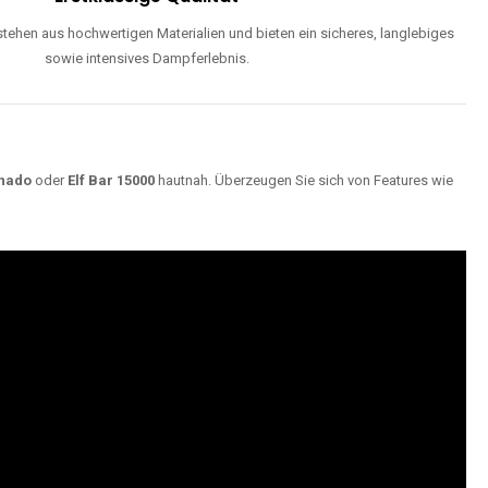
ehen aus hochwertigen Materialien und bieten ein sicheres, langlebiges
sowie intensives Dampferlebnis.
nado
oder
Elf Bar 15000
hautnah. Überzeugen Sie sich von Features wie