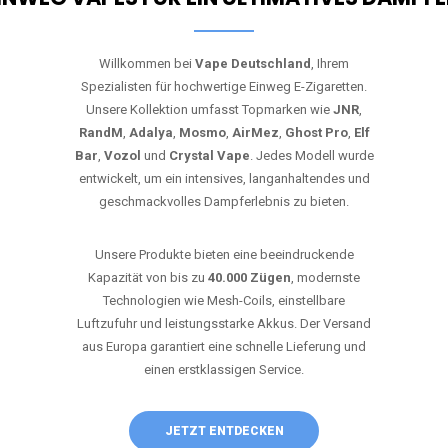
Willkommen bei
Vape Deutschland
, Ihrem
Spezialisten für hochwertige Einweg E-Zigaretten.
Unsere Kollektion umfasst Topmarken wie
JNR
,
RandM
,
Adalya
,
Mosmo
,
AirMez
,
Ghost Pro
,
Elf
Bar
,
Vozol
und
Crystal Vape
. Jedes Modell wurde
entwickelt, um ein intensives, langanhaltendes und
geschmackvolles Dampferlebnis zu bieten.
Unsere Produkte bieten eine beeindruckende
Kapazität von bis zu
40.000 Zügen
, modernste
Technologien wie Mesh-Coils, einstellbare
Luftzufuhr und leistungsstarke Akkus. Der Versand
aus Europa garantiert eine schnelle Lieferung und
einen erstklassigen Service.
JETZT ENTDECKEN