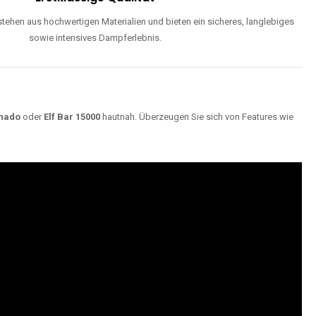
ehen aus hochwertigen Materialien und bieten ein sicheres, langlebiges
sowie intensives Dampferlebnis.
nado
oder
Elf Bar 15000
hautnah. Überzeugen Sie sich von Features wie