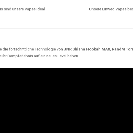
s sind unsere Vapes ideal
Unsere Einweg Vapes best
 die fortschrittliche Technologie von
JNR Shisha Hookah MAX
,
RandM Tor
e Ihr Dampferlebnis auf ein neues Level heben.