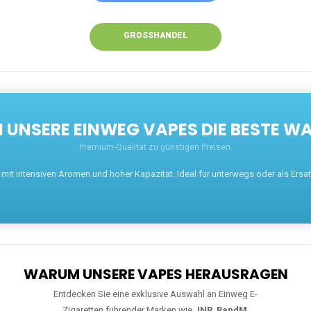
GROSSHANDEL
UNSERE EINWEG VAPES DIE BESTE WA
Premium-Qualität zu günstigen Preisen.
t intensiven Aromen und hoher Kapazität. Ideal für unterwegs oder als Ersatz 
WARUM UNSERE VAPES HERAUSRAGEN
Entdecken Sie eine exklusive Auswahl an Einweg E-
Zigaretten führender Marken wie
JNR
,
RandM
,