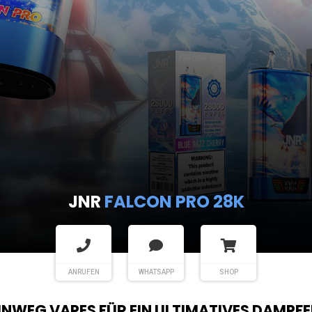
JNR
FALCON PRO 28K
ANRUFEN
WHATSAPP
SHOP
EINWEG VAPES FÜR EIN ULTIMATIVES DAMPFE