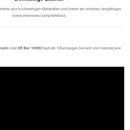
ehen aus hochwertigen Materialien und bieten ein sicheres, langlebiges
sowie intensives Dampferlebnis.
nado
oder
Elf Bar 15000
hautnah. Überzeugen Sie sich von Features wie