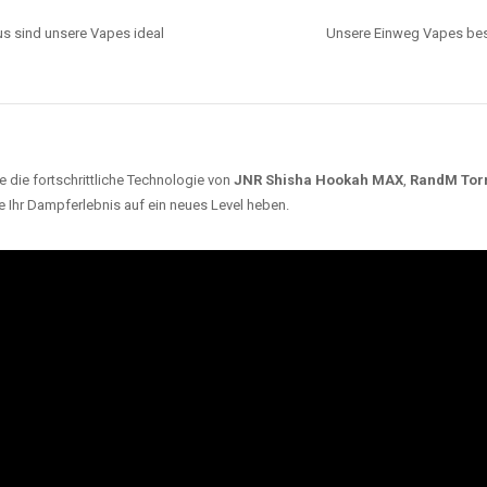
s sind unsere Vapes ideal
Unsere Einweg Vapes best
 die fortschrittliche Technologie von
JNR Shisha Hookah MAX
,
RandM Tor
e Ihr Dampferlebnis auf ein neues Level heben.