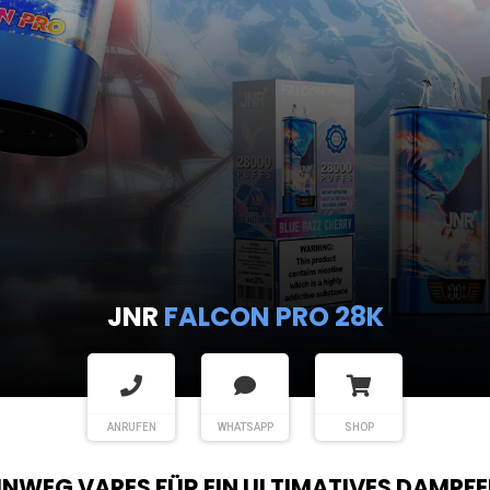
JNR
FALCON PRO 28K
ANRUFEN
WHATSAPP
SHOP
EINWEG VAPES FÜR EIN ULTIMATIVES DAMPFE