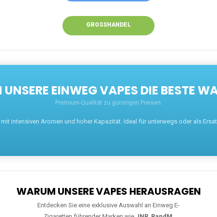
GROSSHANDEL
UNSERE EINWEG VAPES DIE BESTE WA
Premium-Qualität zu günstigen Preisen.
t intensiven Aromen und hoher Kapazität. Ideal für unterwegs oder als Ersatz 
WARUM UNSERE VAPES HERAUSRAGEN
Entdecken Sie eine exklusive Auswahl an Einweg E-
Zigaretten führender Marken wie
JNR
,
RandM
,