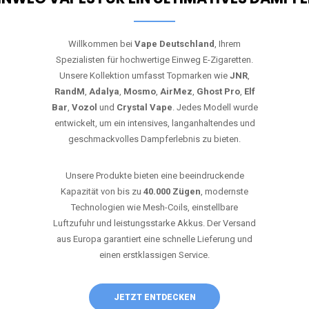
Willkommen bei
Vape Deutschland
, Ihrem
Spezialisten für hochwertige Einweg E-Zigaretten.
Unsere Kollektion umfasst Topmarken wie
JNR
,
RandM
,
Adalya
,
Mosmo
,
AirMez
,
Ghost Pro
,
Elf
Bar
,
Vozol
und
Crystal Vape
. Jedes Modell wurde
entwickelt, um ein intensives, langanhaltendes und
geschmackvolles Dampferlebnis zu bieten.
Unsere Produkte bieten eine beeindruckende
Kapazität von bis zu
40.000 Zügen
, modernste
Technologien wie Mesh-Coils, einstellbare
Luftzufuhr und leistungsstarke Akkus. Der Versand
aus Europa garantiert eine schnelle Lieferung und
einen erstklassigen Service.
JETZT ENTDECKEN