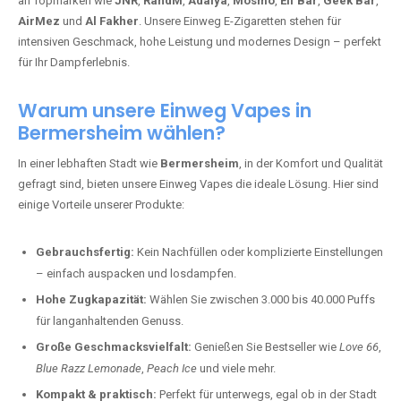
an Topmarken wie
JNR
,
RandM
,
Adalya
,
Mosmo
,
Elf Bar
,
Geek Bar
,
AirMez
und
Al Fakher
. Unsere Einweg E-Zigaretten stehen für
intensiven Geschmack, hohe Leistung und modernes Design – perfekt
für Ihr Dampferlebnis.
Warum unsere Einweg Vapes in
Bermersheim wählen?
In einer lebhaften Stadt wie
Bermersheim
, in der Komfort und Qualität
gefragt sind, bieten unsere Einweg Vapes die ideale Lösung. Hier sind
einige Vorteile unserer Produkte:
Gebrauchsfertig:
Kein Nachfüllen oder komplizierte Einstellungen
– einfach auspacken und losdampfen.
Hohe Zugkapazität:
Wählen Sie zwischen 3.000 bis 40.000 Puffs
für langanhaltenden Genuss.
Große Geschmacksvielfalt:
Genießen Sie Bestseller wie
Love 66
,
Blue Razz Lemonade
,
Peach Ice
und viele mehr.
Kompakt & praktisch:
Perfekt für unterwegs, egal ob in der Stadt