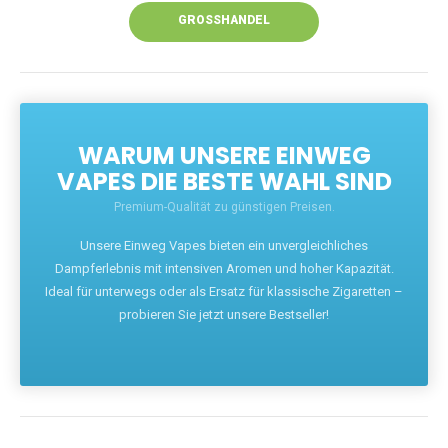
GROSSHANDEL
WARUM UNSERE EINWEG
VAPES DIE BESTE WAHL SIND
Premium-Qualität zu günstigen Preisen.
Unsere Einweg Vapes bieten ein unvergleichliches
Dampferlebnis mit intensiven Aromen und hoher Kapazität.
Ideal für unterwegs oder als Ersatz für klassische Zigaretten –
probieren Sie jetzt unsere Bestseller!