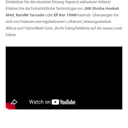
Entdecken Sie die neuesten Einweg Vapes in exklusiven Videos!
Erleben Sie die fortschrittliche Technologie von
JNR Shisha Hookah
MAX
,
RandM Tornado
oder
Elf Bar 15000
hautnah. Überzeugen Sie
sich von Features wie regulierbarem Luftstrom, leistungsstarken
Akkus und Triple Mesh Coils, die Ihr Dampferlebnis auf ein neues Level
heben.