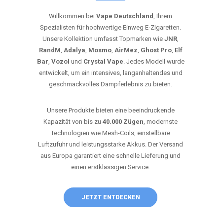
Willkommen bei
Vape Deutschland
, Ihrem
Spezialisten für hochwertige Einweg E-Zigaretten.
Unsere Kollektion umfasst Topmarken wie
JNR
,
RandM
,
Adalya
,
Mosmo
,
AirMez
,
Ghost Pro
,
Elf
Bar
,
Vozol
und
Crystal Vape
. Jedes Modell wurde
entwickelt, um ein intensives, langanhaltendes und
geschmackvolles Dampferlebnis zu bieten.
Unsere Produkte bieten eine beeindruckende
Kapazität von bis zu
40.000 Zügen
, modernste
Technologien wie Mesh-Coils, einstellbare
Luftzufuhr und leistungsstarke Akkus. Der Versand
aus Europa garantiert eine schnelle Lieferung und
einen erstklassigen Service.
JETZT ENTDECKEN