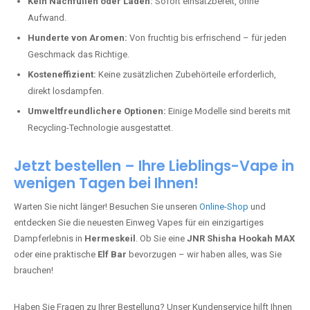
Kein Nachfüllen oder Laden:
Sofort einsatzbereit, ohne
Aufwand.
Hunderte von Aromen:
Von fruchtig bis erfrischend – für jeden
Geschmack das Richtige.
Kosteneffizient:
Keine zusätzlichen Zubehörteile erforderlich,
direkt losdampfen.
Umweltfreundlichere Optionen:
Einige Modelle sind bereits mit
Recycling-Technologie ausgestattet.
Jetzt bestellen – Ihre Lieblings-Vape in
wenigen Tagen bei Ihnen!
Warten Sie nicht länger! Besuchen Sie unseren
Online-Shop
und
entdecken Sie die neuesten Einweg Vapes für ein einzigartiges
Dampferlebnis in
Hermeskeil
. Ob Sie eine
JNR Shisha Hookah MAX
oder eine praktische
Elf Bar
bevorzugen – wir haben alles, was Sie
brauchen!
Haben Sie Fragen zu Ihrer Bestellung? Unser Kundenservice hilft Ihnen