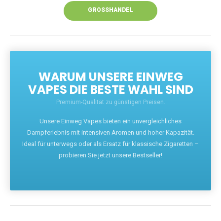
GROSSHANDEL
WARUM UNSERE EINWEG
VAPES DIE BESTE WAHL SIND
Premium-Qualität zu günstigen Preisen.
Unsere Einweg Vapes bieten ein unvergleichliches
Dampferlebnis mit intensiven Aromen und hoher Kapazität.
Ideal für unterwegs oder als Ersatz für klassische Zigaretten –
probieren Sie jetzt unsere Bestseller!