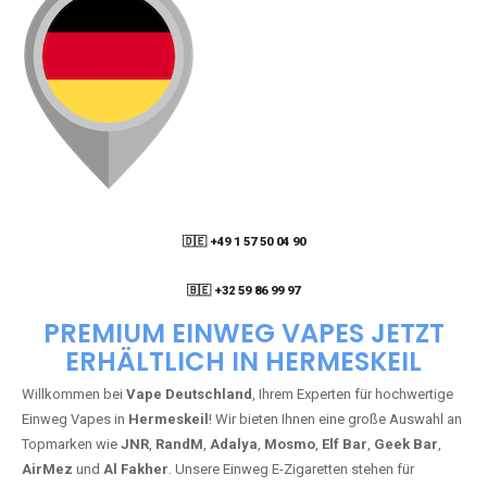
🇩🇪 +49 1 57 50 04 90
05
🇧🇪 +32 59 86 99 97
PREMIUM EINWEG VAPES JETZT
ERHÄLTLICH IN HERMESKEIL
Willkommen bei
Vape Deutschland
, Ihrem Experten für hochwertige
Einweg Vapes in
Hermeskeil
! Wir bieten Ihnen eine große Auswahl an
Topmarken wie
JNR
,
RandM
,
Adalya
,
Mosmo
,
Elf Bar
,
Geek Bar
,
AirMez
und
Al Fakher
. Unsere Einweg E-Zigaretten stehen für