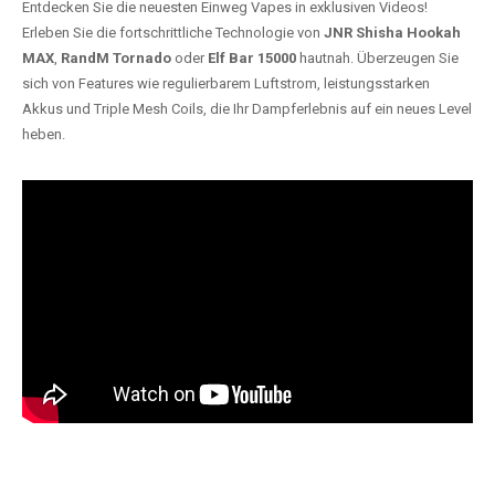
Entdecken Sie die neuesten Einweg Vapes in exklusiven Videos!
Erleben Sie die fortschrittliche Technologie von
JNR Shisha Hookah
MAX
,
RandM Tornado
oder
Elf Bar 15000
hautnah. Überzeugen Sie
sich von Features wie regulierbarem Luftstrom, leistungsstarken
Akkus und Triple Mesh Coils, die Ihr Dampferlebnis auf ein neues Level
heben.