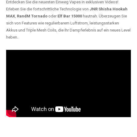
Entdecken Sie die neuesten Einweg Vapes in exklusiven Videos!
Erleben Sie die fortschrittliche Technologie von
JNR Shisha Hookah
MAX
,
RandM Tornado
oder
Elf Bar 15000
hautnah. Überzeugen Sie
sich von Features wie regulierbarem Luftstrom, leistungsstarken
Akkus und Triple Mesh Coils, die Ihr Dampferlebnis auf ein neues Level
heben.