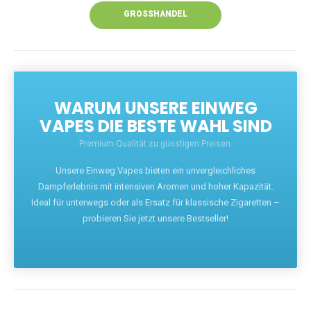
GROSSHANDEL
WARUM UNSERE EINWEG
VAPES DIE BESTE WAHL SIND
Premium-Qualität zu günstigen Preisen.
Unsere Einweg Vapes bieten ein unvergleichliches
Dampferlebnis mit intensiven Aromen und hoher Kapazität.
Ideal für unterwegs oder als Ersatz für klassische Zigaretten –
probieren Sie jetzt unsere Bestseller!