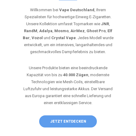
Willkommen bei
Vape Deutschland
, Ihrem
Spezialisten für hochwertige Einweg E-Zigaretten.
Unsere Kollektion umfasst Topmarken wie
JNR
,
RandM
,
Adalya
,
Mosmo
,
AirMez
,
Ghost Pro
,
Elf
Bar
,
Vozol
und
Crystal Vape
. Jedes Modell wurde
entwickelt, um ein intensives, langanhaltendes und
geschmackvolles Dampferlebnis zu bieten.
Unsere Produkte bieten eine beeindruckende
Kapazität von bis zu
40.000 Zügen
, modernste
Technologien wie Mesh-Coils, einstellbare
Luftzufuhr und leistungsstarke Akkus. Der Versand
aus Europa garantiert eine schnelle Lieferung und
einen erstklassigen Service.
JETZT ENTDECKEN