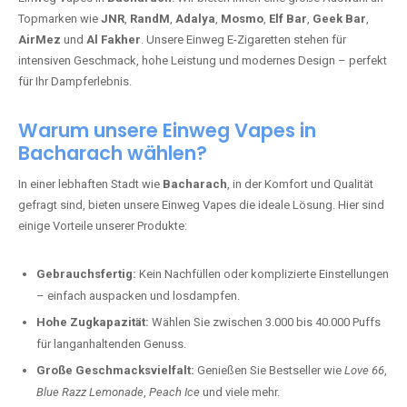
Topmarken wie
JNR
,
RandM
,
Adalya
,
Mosmo
,
Elf Bar
,
Geek Bar
,
AirMez
und
Al Fakher
. Unsere Einweg E-Zigaretten stehen für
intensiven Geschmack, hohe Leistung und modernes Design – perfekt
für Ihr Dampferlebnis.
Warum unsere Einweg Vapes in
Bacharach wählen?
In einer lebhaften Stadt wie
Bacharach
, in der Komfort und Qualität
gefragt sind, bieten unsere Einweg Vapes die ideale Lösung. Hier sind
einige Vorteile unserer Produkte:
Gebrauchsfertig:
Kein Nachfüllen oder komplizierte Einstellungen
– einfach auspacken und losdampfen.
Hohe Zugkapazität:
Wählen Sie zwischen 3.000 bis 40.000 Puffs
für langanhaltenden Genuss.
Große Geschmacksvielfalt:
Genießen Sie Bestseller wie
Love 66
,
Blue Razz Lemonade
,
Peach Ice
und viele mehr.