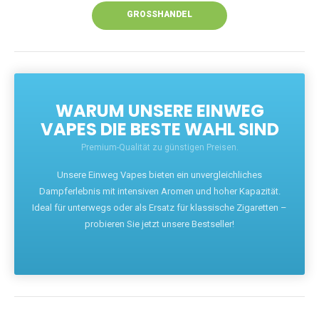
GROSSHANDEL
WARUM UNSERE EINWEG
VAPES DIE BESTE WAHL SIND
Premium-Qualität zu günstigen Preisen.
Unsere Einweg Vapes bieten ein unvergleichliches
Dampferlebnis mit intensiven Aromen und hoher Kapazität.
Ideal für unterwegs oder als Ersatz für klassische Zigaretten –
probieren Sie jetzt unsere Bestseller!