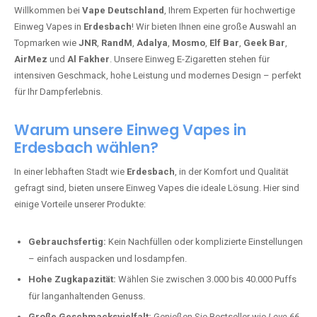
Willkommen bei
Vape Deutschland
, Ihrem Experten für hochwertige
Einweg Vapes in
Erdesbach
! Wir bieten Ihnen eine große Auswahl an
Topmarken wie
JNR
,
RandM
,
Adalya
,
Mosmo
,
Elf Bar
,
Geek Bar
,
AirMez
und
Al Fakher
. Unsere Einweg E-Zigaretten stehen für
intensiven Geschmack, hohe Leistung und modernes Design – perfekt
für Ihr Dampferlebnis.
Warum unsere Einweg Vapes in
Erdesbach wählen?
In einer lebhaften Stadt wie
Erdesbach
, in der Komfort und Qualität
gefragt sind, bieten unsere Einweg Vapes die ideale Lösung. Hier sind
einige Vorteile unserer Produkte:
Gebrauchsfertig:
Kein Nachfüllen oder komplizierte Einstellungen
– einfach auspacken und losdampfen.
Hohe Zugkapazität:
Wählen Sie zwischen 3.000 bis 40.000 Puffs
für langanhaltenden Genuss.
Große Geschmacksvielfalt:
Genießen Sie Bestseller wie
Love 66
,