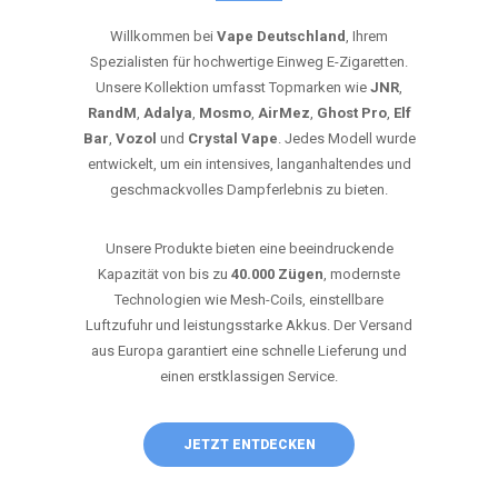
Willkommen bei
Vape Deutschland
, Ihrem
Spezialisten für hochwertige Einweg E-Zigaretten.
Unsere Kollektion umfasst Topmarken wie
JNR
,
RandM
,
Adalya
,
Mosmo
,
AirMez
,
Ghost Pro
,
Elf
Bar
,
Vozol
und
Crystal Vape
. Jedes Modell wurde
entwickelt, um ein intensives, langanhaltendes und
geschmackvolles Dampferlebnis zu bieten.
Unsere Produkte bieten eine beeindruckende
Kapazität von bis zu
40.000 Zügen
, modernste
Technologien wie Mesh-Coils, einstellbare
Luftzufuhr und leistungsstarke Akkus. Der Versand
aus Europa garantiert eine schnelle Lieferung und
einen erstklassigen Service.
JETZT ENTDECKEN