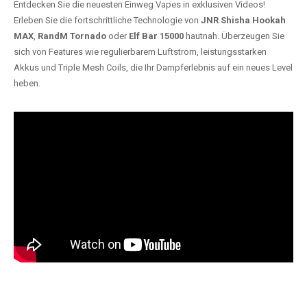
Entdecken Sie die neuesten Einweg Vapes in exklusiven Videos!
Erleben Sie die fortschrittliche Technologie von
JNR Shisha Hookah
MAX
,
RandM Tornado
oder
Elf Bar 15000
hautnah. Überzeugen Sie
sich von Features wie regulierbarem Luftstrom, leistungsstarken
Akkus und Triple Mesh Coils, die Ihr Dampferlebnis auf ein neues Level
heben.