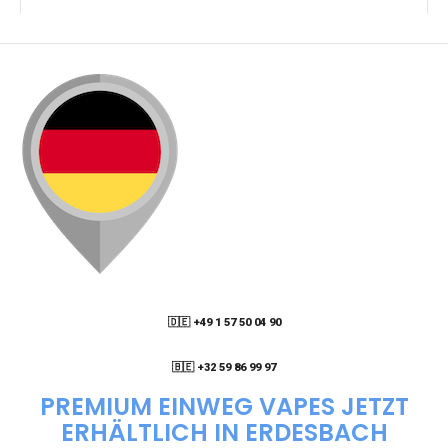
🇩🇪 +49 1 57 50 04 90
05
🇧🇪 +32 59 86 99 97
PREMIUM EINWEG VAPES JETZT
ERHÄLTLICH IN ERDESBACH