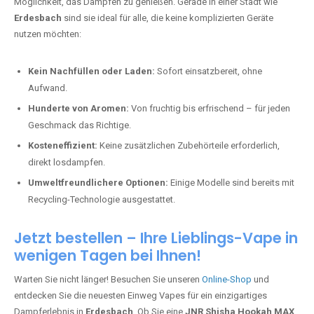
Möglichkeit, das Dampfen zu genießen. Gerade in einer Stadt wie
Erdesbach
sind sie ideal für alle, die keine komplizierten Geräte
nutzen möchten:
Kein Nachfüllen oder Laden:
Sofort einsatzbereit, ohne
Aufwand.
Hunderte von Aromen:
Von fruchtig bis erfrischend – für jeden
Geschmack das Richtige.
Kosteneffizient:
Keine zusätzlichen Zubehörteile erforderlich,
direkt losdampfen.
Umweltfreundlichere Optionen:
Einige Modelle sind bereits mit
Recycling-Technologie ausgestattet.
Jetzt bestellen – Ihre Lieblings-Vape in
wenigen Tagen bei Ihnen!
Warten Sie nicht länger! Besuchen Sie unseren
Online-Shop
und
entdecken Sie die neuesten Einweg Vapes für ein einzigartiges
Dampferlebnis in
Erdesbach
. Ob Sie eine
JNR Shisha Hookah MAX