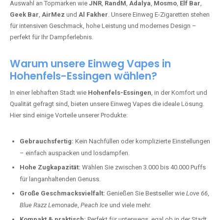
Auswahl an Topmarken wie
JNR
,
RandM
,
Adalya
,
Mosmo
,
Elf Bar
,
Geek Bar
,
AirMez
und
Al Fakher
. Unsere Einweg E-Zigaretten stehen
für intensiven Geschmack, hohe Leistung und modernes Design –
perfekt für Ihr Dampferlebnis.
Warum unsere Einweg Vapes in
Hohenfels-Essingen wählen?
In einer lebhaften Stadt wie
Hohenfels-Essingen
, in der Komfort und
Qualität gefragt sind, bieten unsere Einweg Vapes die ideale Lösung.
Hier sind einige Vorteile unserer Produkte:
Gebrauchsfertig:
Kein Nachfüllen oder komplizierte Einstellungen
– einfach auspacken und losdampfen.
Hohe Zugkapazität:
Wählen Sie zwischen 3.000 bis 40.000 Puffs
für langanhaltenden Genuss.
Große Geschmacksvielfalt:
Genießen Sie Bestseller wie
Love 66
,
Blue Razz Lemonade
,
Peach Ice
und viele mehr.
Kompakt & praktisch:
Perfekt für unterwegs, egal ob in der Stadt