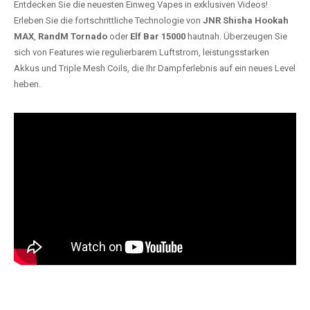
Entdecken Sie die neuesten Einweg Vapes in exklusiven Videos!
Erleben Sie die fortschrittliche Technologie von
JNR Shisha Hookah
MAX
,
RandM Tornado
oder
Elf Bar 15000
hautnah. Überzeugen Sie
sich von Features wie regulierbarem Luftstrom, leistungsstarken
Akkus und Triple Mesh Coils, die Ihr Dampferlebnis auf ein neues Level
heben.