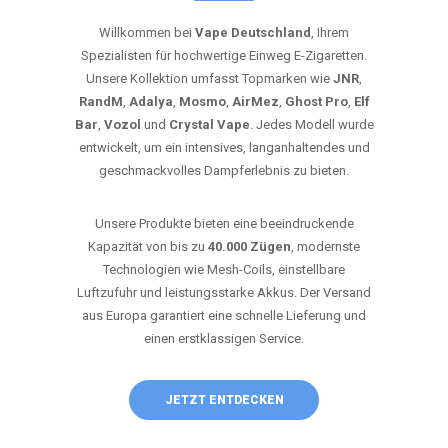
Willkommen bei
Vape Deutschland
, Ihrem
Spezialisten für hochwertige Einweg E-Zigaretten.
Unsere Kollektion umfasst Topmarken wie
JNR
,
RandM
,
Adalya
,
Mosmo
,
AirMez
,
Ghost Pro
,
Elf
Bar
,
Vozol
und
Crystal Vape
. Jedes Modell wurde
entwickelt, um ein intensives, langanhaltendes und
geschmackvolles Dampferlebnis zu bieten.
Unsere Produkte bieten eine beeindruckende
Kapazität von bis zu
40.000 Zügen
, modernste
Technologien wie Mesh-Coils, einstellbare
Luftzufuhr und leistungsstarke Akkus. Der Versand
aus Europa garantiert eine schnelle Lieferung und
einen erstklassigen Service.
JETZT ENTDECKEN