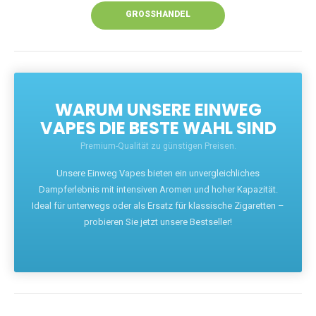
GROSSHANDEL
WARUM UNSERE EINWEG
VAPES DIE BESTE WAHL SIND
Premium-Qualität zu günstigen Preisen.
Unsere Einweg Vapes bieten ein unvergleichliches
Dampferlebnis mit intensiven Aromen und hoher Kapazität.
Ideal für unterwegs oder als Ersatz für klassische Zigaretten –
probieren Sie jetzt unsere Bestseller!