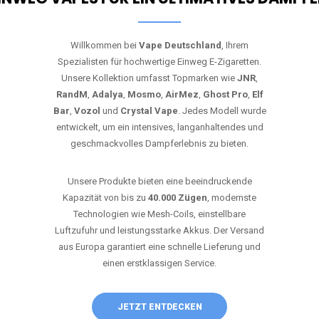
Willkommen bei
Vape Deutschland
, Ihrem
Spezialisten für hochwertige Einweg E-Zigaretten.
Unsere Kollektion umfasst Topmarken wie
JNR
,
RandM
,
Adalya
,
Mosmo
,
AirMez
,
Ghost Pro
,
Elf
Bar
,
Vozol
und
Crystal Vape
. Jedes Modell wurde
entwickelt, um ein intensives, langanhaltendes und
geschmackvolles Dampferlebnis zu bieten.
Unsere Produkte bieten eine beeindruckende
Kapazität von bis zu
40.000 Zügen
, modernste
Technologien wie Mesh-Coils, einstellbare
Luftzufuhr und leistungsstarke Akkus. Der Versand
aus Europa garantiert eine schnelle Lieferung und
einen erstklassigen Service.
JETZT ENTDECKEN