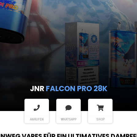
JNR
SHISHA HOOKAH MAX
ANRUFEN
WHATSAPP
SHOP
EINWEG VAPES FÜR EIN ULTIMATIVES DAMPFE