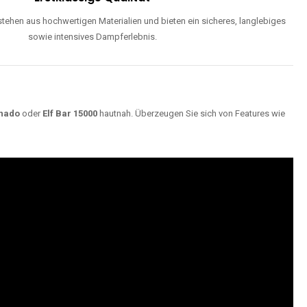
ehen aus hochwertigen Materialien und bieten ein sicheres, langlebiges
sowie intensives Dampferlebnis.
nado
oder
Elf Bar 15000
hautnah. Überzeugen Sie sich von Features wie