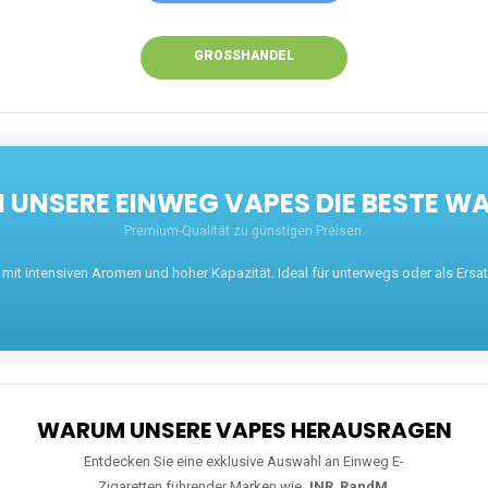
GROSSHANDEL
UNSERE EINWEG VAPES DIE BESTE WA
Premium-Qualität zu günstigen Preisen.
t intensiven Aromen und hoher Kapazität. Ideal für unterwegs oder als Ersatz 
WARUM UNSERE VAPES HERAUSRAGEN
Entdecken Sie eine exklusive Auswahl an Einweg E-
Zigaretten führender Marken wie
JNR
,
RandM
,