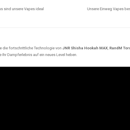
s sind unsere Vapes ideal
Unsere Einweg Vapes best
 die fortschrittliche Technologie von
JNR Shisha Hookah MAX
,
RandM Tor
e Ihr Dampferlebnis auf ein neues Level heben.