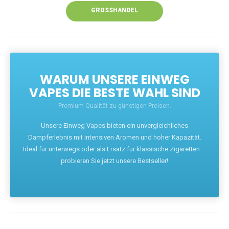
GROSSHANDEL
WARUM UNSERE EINWEG
VAPES DIE BESTE WAHL SIND
Premium-Qualität zu günstigen Preisen.
Unsere Einweg Vapes bieten ein unvergleichliches
Dampferlebnis mit intensiven Aromen und hoher Kapazität.
Ideal für unterwegs oder als Ersatz für klassische Zigaretten –
probieren Sie jetzt unsere Bestseller!