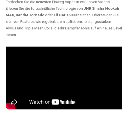
Entdecken Sie die neuesten Einweg Vapes in exklusiven Videos!
Erleben Sie die fortschrittliche Technologie von
JNR Shisha Hookah
MAX
,
RandM Tornado
oder
Elf Bar 15000
hautnah. Überzeugen Sie
sich von Features wie regulierbarem Luftstrom, leistungsstarken
Akkus und Triple Mesh Coils, die Ihr Dampferlebnis auf ein neues Level
heben.