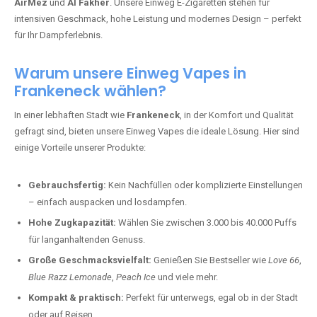
AirMez
und
Al Fakher
. Unsere Einweg E-Zigaretten stehen für
intensiven Geschmack, hohe Leistung und modernes Design – perfekt
für Ihr Dampferlebnis.
Warum unsere Einweg Vapes in
Frankeneck wählen?
In einer lebhaften Stadt wie
Frankeneck
, in der Komfort und Qualität
gefragt sind, bieten unsere Einweg Vapes die ideale Lösung. Hier sind
einige Vorteile unserer Produkte:
Gebrauchsfertig:
Kein Nachfüllen oder komplizierte Einstellungen
– einfach auspacken und losdampfen.
Hohe Zugkapazität:
Wählen Sie zwischen 3.000 bis 40.000 Puffs
für langanhaltenden Genuss.
Große Geschmacksvielfalt:
Genießen Sie Bestseller wie
Love 66
,
Blue Razz Lemonade
,
Peach Ice
und viele mehr.
Kompakt & praktisch:
Perfekt für unterwegs, egal ob in der Stadt
oder auf Reisen.