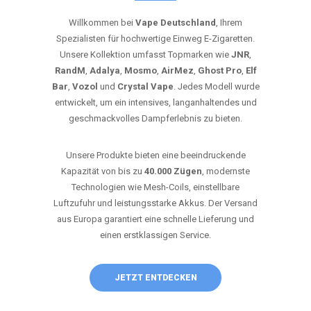
Willkommen bei
Vape Deutschland
, Ihrem
Spezialisten für hochwertige Einweg E-Zigaretten.
Unsere Kollektion umfasst Topmarken wie
JNR
,
RandM
,
Adalya
,
Mosmo
,
AirMez
,
Ghost Pro
,
Elf
Bar
,
Vozol
und
Crystal Vape
. Jedes Modell wurde
entwickelt, um ein intensives, langanhaltendes und
geschmackvolles Dampferlebnis zu bieten.
Unsere Produkte bieten eine beeindruckende
Kapazität von bis zu
40.000 Zügen
, modernste
Technologien wie Mesh-Coils, einstellbare
Luftzufuhr und leistungsstarke Akkus. Der Versand
aus Europa garantiert eine schnelle Lieferung und
einen erstklassigen Service.
JETZT ENTDECKEN