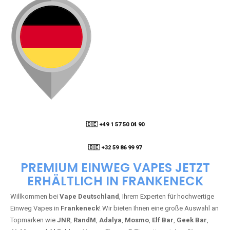
🇩🇪 +49 1 57 50 04 90
05
🇧🇪 +32 59 86 99 97
PREMIUM EINWEG VAPES JETZT
ERHÄLTLICH IN FRANKENECK
Willkommen bei
Vape Deutschland
, Ihrem Experten für hochwertige
Einweg Vapes in
Frankeneck
! Wir bieten Ihnen eine große Auswahl an
Topmarken wie
JNR
,
RandM
,
Adalya
,
Mosmo
,
Elf Bar
,
Geek Bar
,