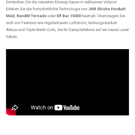
Entdecken Sie die neuesten Einweg Vapes in exklusiven Videos!
Erleben Sie die fortschrittliche Technologie von
JNR Shisha Hookah
MAX
,
RandM Tornado
oder
Elf Bar 15000
hautnah. Überzeugen Sie
sich von Features wie regulierbarem Luftstrom, leistungsstarken
Akkus und Triple Mesh Coils, die Ihr Dampferlebnis auf ein neues Level
heben.