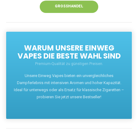
GROSSHANDEL
WARUM UNSERE EINWEG
VAPES DIE BESTE WAHL SIND
Premium-Qualität zu günstigen Preisen.
Unsere Einweg Vapes bieten ein unvergleichliches
Dampferlebnis mit intensiven Aromen und hoher Kapazität.
Ideal für unterwegs oder als Ersatz für klassische Zigaretten –
probieren Sie jetzt unsere Bestseller!