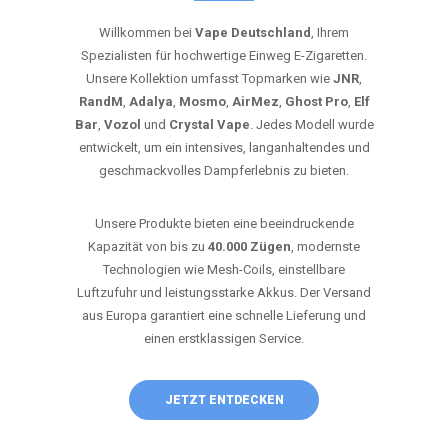
Willkommen bei
Vape Deutschland
, Ihrem
Spezialisten für hochwertige Einweg E-Zigaretten.
Unsere Kollektion umfasst Topmarken wie
JNR
,
RandM
,
Adalya
,
Mosmo
,
AirMez
,
Ghost Pro
,
Elf
Bar
,
Vozol
und
Crystal Vape
. Jedes Modell wurde
entwickelt, um ein intensives, langanhaltendes und
geschmackvolles Dampferlebnis zu bieten.
Unsere Produkte bieten eine beeindruckende
Kapazität von bis zu
40.000 Zügen
, modernste
Technologien wie Mesh-Coils, einstellbare
Luftzufuhr und leistungsstarke Akkus. Der Versand
aus Europa garantiert eine schnelle Lieferung und
einen erstklassigen Service.
JETZT ENTDECKEN