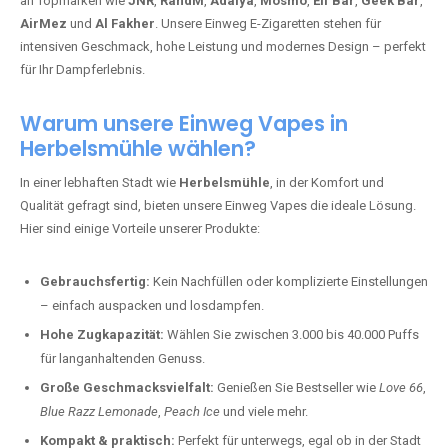
an Topmarken wie
JNR
,
RandM
,
Adalya
,
Mosmo
,
Elf Bar
,
Geek Bar
,
AirMez
und
Al Fakher
. Unsere Einweg E-Zigaretten stehen für
intensiven Geschmack, hohe Leistung und modernes Design – perfekt
für Ihr Dampferlebnis.
Warum unsere Einweg Vapes in
Herbelsmühle wählen?
In einer lebhaften Stadt wie
Herbelsmühle
, in der Komfort und
Qualität gefragt sind, bieten unsere Einweg Vapes die ideale Lösung.
Hier sind einige Vorteile unserer Produkte:
Gebrauchsfertig:
Kein Nachfüllen oder komplizierte Einstellungen
– einfach auspacken und losdampfen.
Hohe Zugkapazität:
Wählen Sie zwischen 3.000 bis 40.000 Puffs
für langanhaltenden Genuss.
Große Geschmacksvielfalt:
Genießen Sie Bestseller wie
Love 66
,
Blue Razz Lemonade
,
Peach Ice
und viele mehr.
Kompakt & praktisch:
Perfekt für unterwegs, egal ob in der Stadt