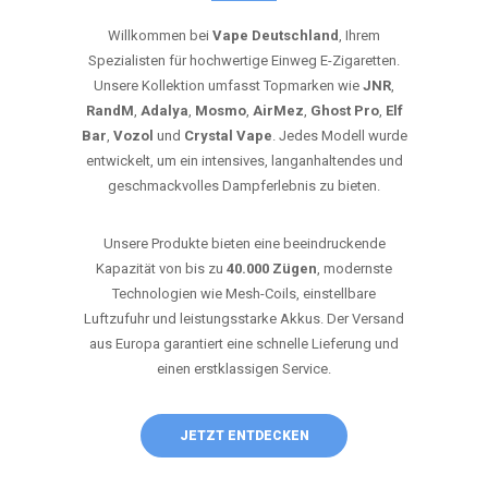
Willkommen bei
Vape Deutschland
, Ihrem
Spezialisten für hochwertige Einweg E-Zigaretten.
Unsere Kollektion umfasst Topmarken wie
JNR
,
RandM
,
Adalya
,
Mosmo
,
AirMez
,
Ghost Pro
,
Elf
Bar
,
Vozol
und
Crystal Vape
. Jedes Modell wurde
entwickelt, um ein intensives, langanhaltendes und
geschmackvolles Dampferlebnis zu bieten.
Unsere Produkte bieten eine beeindruckende
Kapazität von bis zu
40.000 Zügen
, modernste
Technologien wie Mesh-Coils, einstellbare
Luftzufuhr und leistungsstarke Akkus. Der Versand
aus Europa garantiert eine schnelle Lieferung und
einen erstklassigen Service.
JETZT ENTDECKEN