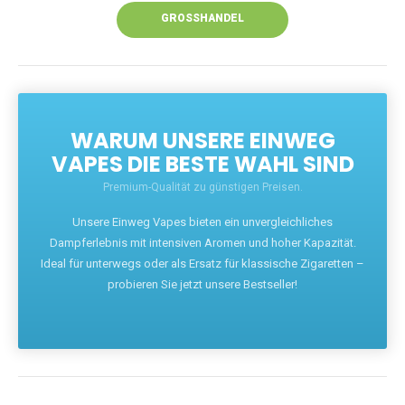
GROSSHANDEL
WARUM UNSERE EINWEG
VAPES DIE BESTE WAHL SIND
Premium-Qualität zu günstigen Preisen.
Unsere Einweg Vapes bieten ein unvergleichliches
Dampferlebnis mit intensiven Aromen und hoher Kapazität.
Ideal für unterwegs oder als Ersatz für klassische Zigaretten –
probieren Sie jetzt unsere Bestseller!