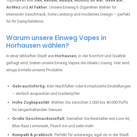
Topmarken wie
JNR
,
RandM
,
Adalya
,
Mosmo
,
Elf Bar
,
Geek Bar
,
AirMez
und
Al Fakher
. Unsere Einweg E-Zigaretten stehen für
intensiven Geschmack, hohe Leistung und modernes Design – perfekt
für Ihr Dampferlebnis.
Warum unsere Einweg Vapes in
Horhausen wählen?
In einer lebhaften Stadt wie
Horhausen
, in der Komfort und Qualität
gefragt sind, bieten unsere Einweg Vapes die ideale Lösung. Hier sind
einige Vorteile unserer Produkte:
Gebrauchsfertig:
Kein Nachfüllen oder komplizierte Einstellungen
– einfach auspacken und losdampfen.
Hohe Zugkapazität:
Wählen Sie zwischen 3.000 bis 40.000 Puffs
für langanhaltenden Genuss.
Große Geschmacksvielfalt:
Genießen Sie Bestseller wie
Love 66
,
Blue Razz Lemonade
,
Peach Ice
und viele mehr.
Kompakt & praktisch:
Perfekt für unterwegs, egal ob in der Stadt