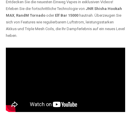
Entdecken Sie die neuesten Einweg Vapes in exklusiven Videos!
Erleben Sie die fortschrittliche Technologie von
JNR Shisha Hookah
MAX
,
RandM Tornado
oder
Elf Bar 15000
hautnah. Überzeugen Sie
sich von Features wie regulierbarem Luftstrom, leistungsstarken
Akkus und Triple Mesh Coils, die Ihr Dampferlebnis auf ein neues Level
heben.