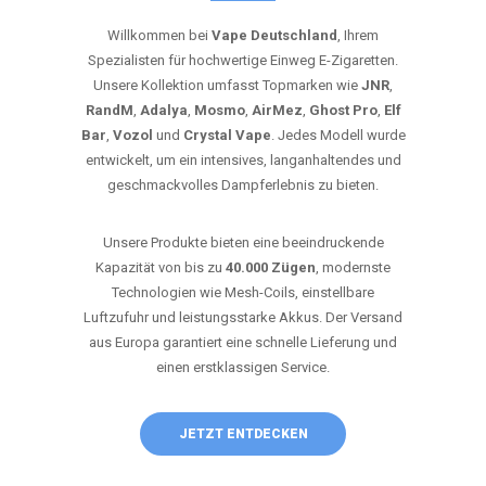
Willkommen bei
Vape Deutschland
, Ihrem
Spezialisten für hochwertige Einweg E-Zigaretten.
Unsere Kollektion umfasst Topmarken wie
JNR
,
RandM
,
Adalya
,
Mosmo
,
AirMez
,
Ghost Pro
,
Elf
Bar
,
Vozol
und
Crystal Vape
. Jedes Modell wurde
entwickelt, um ein intensives, langanhaltendes und
geschmackvolles Dampferlebnis zu bieten.
Unsere Produkte bieten eine beeindruckende
Kapazität von bis zu
40.000 Zügen
, modernste
Technologien wie Mesh-Coils, einstellbare
Luftzufuhr und leistungsstarke Akkus. Der Versand
aus Europa garantiert eine schnelle Lieferung und
einen erstklassigen Service.
JETZT ENTDECKEN