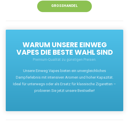
GROSSHANDEL
WARUM UNSERE EINWEG
VAPES DIE BESTE WAHL SIND
Premium-Qualität zu günstigen Preisen.
Unsere Einweg Vapes bieten ein unvergleichliches
Dampferlebnis mit intensiven Aromen und hoher Kapazität.
Ideal für unterwegs oder als Ersatz für klassische Zigaretten –
probieren Sie jetzt unsere Bestseller!