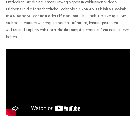
Entdecken Sie die neuesten Einweg Vapes in exklusiven Videos!
Erleben Sie die fortschrittliche Technologie von
JNR Shisha Hookah
MAX
,
RandM Tornado
oder
Elf Bar 15000
hautnah. Überzeugen Sie
sich von Features wie regulierbarem Luftstrom, leistungsstarken
Akkus und Triple Mesh Coils, die Ihr Dampferlebnis auf ein neues Level
heben.