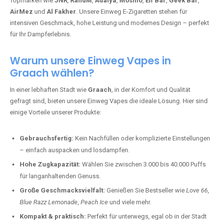
Topmarken wie
JNR
,
RandM
,
Adalya
,
Mosmo
,
Elf Bar
,
Geek Bar
,
AirMez
und
Al Fakher
. Unsere Einweg E-Zigaretten stehen für
intensiven Geschmack, hohe Leistung und modernes Design – perfekt
für Ihr Dampferlebnis.
Warum unsere Einweg Vapes in
Graach wählen?
In einer lebhaften Stadt wie
Graach
, in der Komfort und Qualität
gefragt sind, bieten unsere Einweg Vapes die ideale Lösung. Hier sind
einige Vorteile unserer Produkte:
Gebrauchsfertig:
Kein Nachfüllen oder komplizierte Einstellungen
– einfach auspacken und losdampfen.
Hohe Zugkapazität:
Wählen Sie zwischen 3.000 bis 40.000 Puffs
für langanhaltenden Genuss.
Große Geschmacksvielfalt:
Genießen Sie Bestseller wie
Love 66
,
Blue Razz Lemonade
,
Peach Ice
und viele mehr.
Kompakt & praktisch:
Perfekt für unterwegs, egal ob in der Stadt