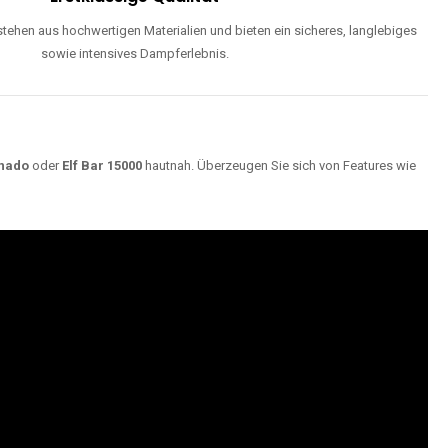
ehen aus hochwertigen Materialien und bieten ein sicheres, langlebiges
sowie intensives Dampferlebnis.
nado
oder
Elf Bar 15000
hautnah. Überzeugen Sie sich von Features wie