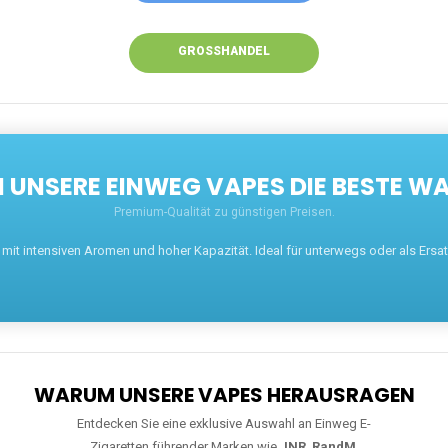
GROSSHANDEL
UNSERE EINWEG VAPES DIE BESTE WA
Premium-Qualität zu günstigen Preisen.
t intensiven Aromen und hoher Kapazität. Ideal für unterwegs oder als Ersatz 
WARUM UNSERE VAPES HERAUSRAGEN
Entdecken Sie eine exklusive Auswahl an Einweg E-
Zigaretten führender Marken wie
JNR
,
RandM
,