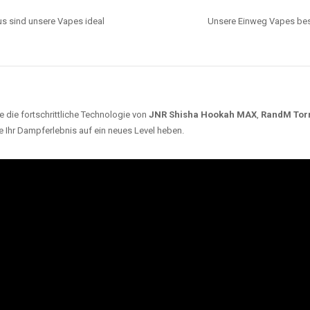
s sind unsere Vapes ideal
Unsere Einweg Vapes best
 die fortschrittliche Technologie von
JNR Shisha Hookah MAX
,
RandM Tor
e Ihr Dampferlebnis auf ein neues Level heben.