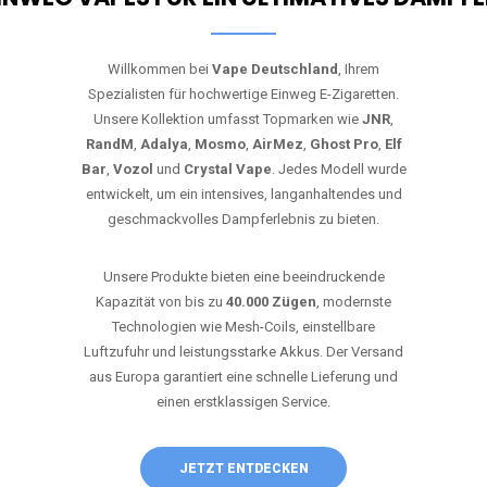
Willkommen bei
Vape Deutschland
, Ihrem
Spezialisten für hochwertige Einweg E-Zigaretten.
Unsere Kollektion umfasst Topmarken wie
JNR
,
RandM
,
Adalya
,
Mosmo
,
AirMez
,
Ghost Pro
,
Elf
Bar
,
Vozol
und
Crystal Vape
. Jedes Modell wurde
entwickelt, um ein intensives, langanhaltendes und
geschmackvolles Dampferlebnis zu bieten.
Unsere Produkte bieten eine beeindruckende
Kapazität von bis zu
40.000 Zügen
, modernste
Technologien wie Mesh-Coils, einstellbare
Luftzufuhr und leistungsstarke Akkus. Der Versand
aus Europa garantiert eine schnelle Lieferung und
einen erstklassigen Service.
JETZT ENTDECKEN