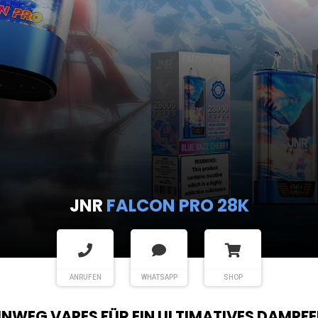
JNR
FALCON PRO 28K
ANRUFEN
WHATSAPP
SHOP
EINWEG VAPES FÜR EIN ULTIMATIVES DAMPFE