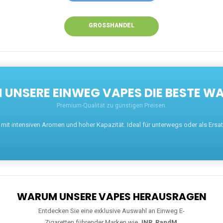
GROSSHANDEL
UNSERE EINWEG VAPES DIE BESTE WA
Premium-Qualität zu günstigen Preisen.
t intensiven Aromen und hoher Kapazität. Ideal für unterwegs oder als Ersatz 
WARUM UNSERE VAPES HERAUSRAGEN
Entdecken Sie eine exklusive Auswahl an Einweg E-
Zigaretten führender Marken wie
JNR
,
RandM
,