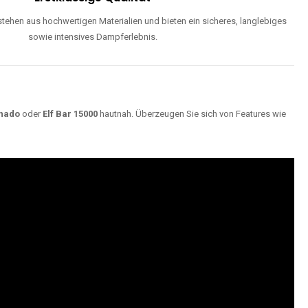
ehen aus hochwertigen Materialien und bieten ein sicheres, langlebiges
sowie intensives Dampferlebnis.
nado
oder
Elf Bar 15000
hautnah. Überzeugen Sie sich von Features wie