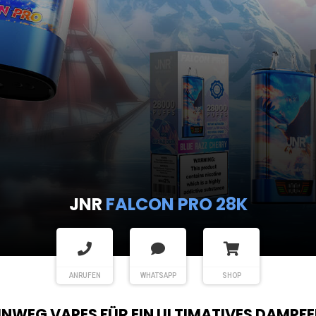
JNR
FALCON PRO 28K
ANRUFEN
WHATSAPP
SHOP
EINWEG VAPES FÜR EIN ULTIMATIVES DAMPFE