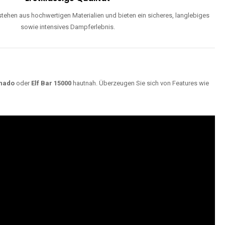
ehen aus hochwertigen Materialien und bieten ein sicheres, langlebiges
sowie intensives Dampferlebnis.
nado
oder
Elf Bar 15000
hautnah. Überzeugen Sie sich von Features wie