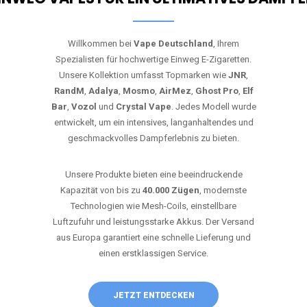
Willkommen bei
Vape Deutschland
, Ihrem
Spezialisten für hochwertige Einweg E-Zigaretten.
Unsere Kollektion umfasst Topmarken wie
JNR
,
RandM
,
Adalya
,
Mosmo
,
AirMez
,
Ghost Pro
,
Elf
Bar
,
Vozol
und
Crystal Vape
. Jedes Modell wurde
entwickelt, um ein intensives, langanhaltendes und
geschmackvolles Dampferlebnis zu bieten.
Unsere Produkte bieten eine beeindruckende
Kapazität von bis zu
40.000 Zügen
, modernste
Technologien wie Mesh-Coils, einstellbare
Luftzufuhr und leistungsstarke Akkus. Der Versand
aus Europa garantiert eine schnelle Lieferung und
einen erstklassigen Service.
JETZT ENTDECKEN