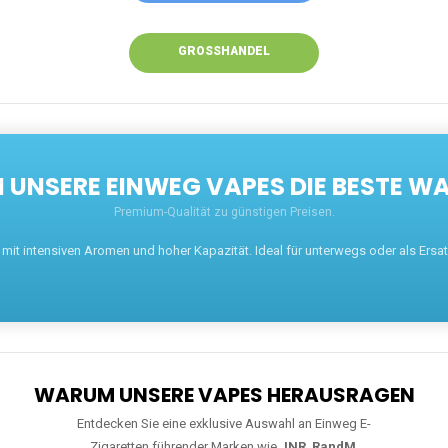
GROSSHANDEL
UNSERE EINWEG VAPES DIE BESTE WA
Premium-Qualität zu günstigen Preisen.
t intensiven Aromen und hoher Kapazität. Ideal für unterwegs oder als Ersatz 
WARUM UNSERE VAPES HERAUSRAGEN
Entdecken Sie eine exklusive Auswahl an Einweg E-
Zigaretten führender Marken wie
JNR
,
RandM
,