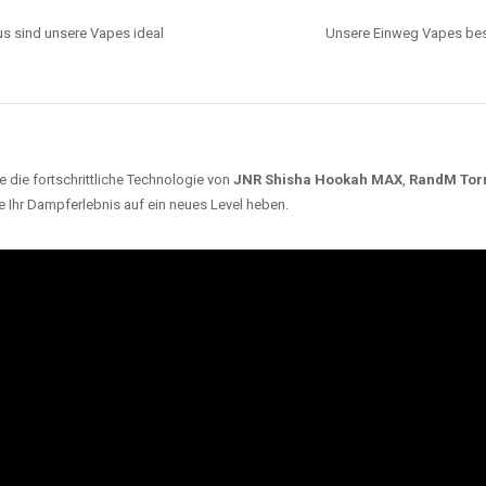
s sind unsere Vapes ideal
Unsere Einweg Vapes best
 die fortschrittliche Technologie von
JNR Shisha Hookah MAX
,
RandM Tor
e Ihr Dampferlebnis auf ein neues Level heben.