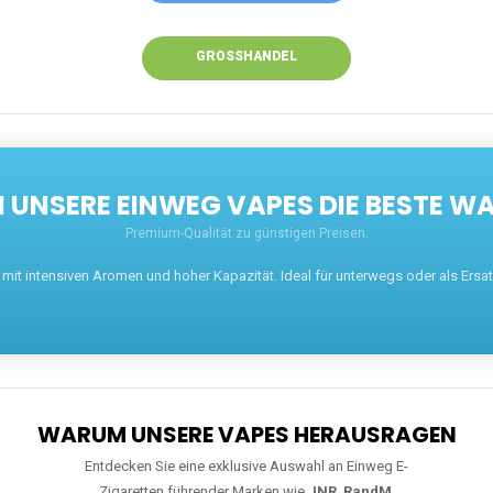
GROSSHANDEL
UNSERE EINWEG VAPES DIE BESTE WA
Premium-Qualität zu günstigen Preisen.
t intensiven Aromen und hoher Kapazität. Ideal für unterwegs oder als Ersatz 
WARUM UNSERE VAPES HERAUSRAGEN
Entdecken Sie eine exklusive Auswahl an Einweg E-
Zigaretten führender Marken wie
JNR
,
RandM
,