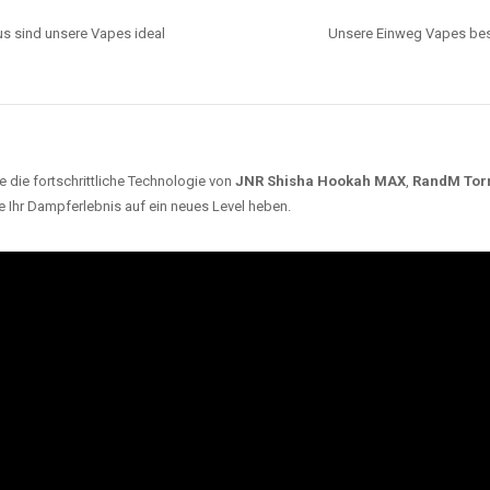
s sind unsere Vapes ideal
Unsere Einweg Vapes best
 die fortschrittliche Technologie von
JNR Shisha Hookah MAX
,
RandM Tor
e Ihr Dampferlebnis auf ein neues Level heben.