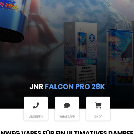
JNR
SHISHA HOOKAH MAX
ANRUFEN
WHATSAPP
SHOP
EINWEG VAPES FÜR EIN ULTIMATIVES DAMPFE