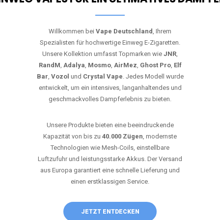
Willkommen bei
Vape Deutschland
, Ihrem
Spezialisten für hochwertige Einweg E-Zigaretten.
Unsere Kollektion umfasst Topmarken wie
JNR
,
RandM
,
Adalya
,
Mosmo
,
AirMez
,
Ghost Pro
,
Elf
Bar
,
Vozol
und
Crystal Vape
. Jedes Modell wurde
entwickelt, um ein intensives, langanhaltendes und
geschmackvolles Dampferlebnis zu bieten.
Unsere Produkte bieten eine beeindruckende
Kapazität von bis zu
40.000 Zügen
, modernste
Technologien wie Mesh-Coils, einstellbare
Luftzufuhr und leistungsstarke Akkus. Der Versand
aus Europa garantiert eine schnelle Lieferung und
einen erstklassigen Service.
JETZT ENTDECKEN