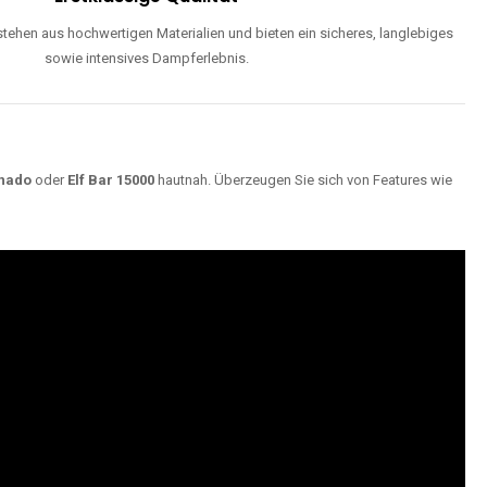
ehen aus hochwertigen Materialien und bieten ein sicheres, langlebiges
sowie intensives Dampferlebnis.
nado
oder
Elf Bar 15000
hautnah. Überzeugen Sie sich von Features wie