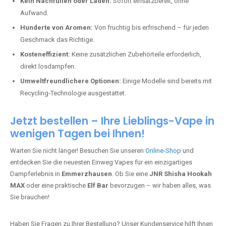
Kein Nachfüllen oder Laden:
Sofort einsatzbereit, ohne
Aufwand.
Hunderte von Aromen:
Von fruchtig bis erfrischend – für jeden
Geschmack das Richtige.
Kosteneffizient:
Keine zusätzlichen Zubehörteile erforderlich,
direkt losdampfen.
Umweltfreundlichere Optionen:
Einige Modelle sind bereits mit
Recycling-Technologie ausgestattet.
Jetzt bestellen – Ihre Lieblings-Vape in
wenigen Tagen bei Ihnen!
Warten Sie nicht länger! Besuchen Sie unseren
Online-Shop
und
entdecken Sie die neuesten Einweg Vapes für ein einzigartiges
Dampferlebnis in
Emmerzhausen
. Ob Sie eine
JNR Shisha Hookah
MAX
oder eine praktische
Elf Bar
bevorzugen – wir haben alles, was
Sie brauchen!
Haben Sie Fragen zu Ihrer Bestellung? Unser Kundenservice hilft Ihnen