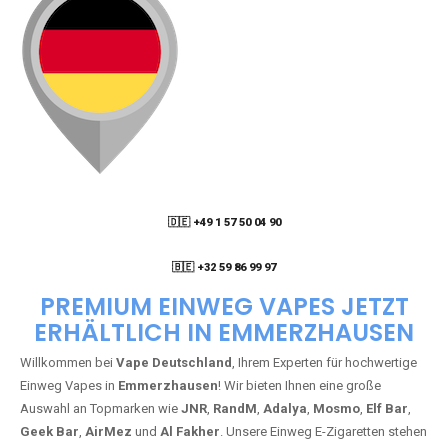
🇩🇪 +49 1 57 50 04 90
05
🇧🇪 +32 59 86 99 97
PREMIUM EINWEG VAPES JETZT
ERHÄLTLICH IN EMMERZHAUSEN
Willkommen bei
Vape Deutschland
, Ihrem Experten für hochwertige
Einweg Vapes in
Emmerzhausen
! Wir bieten Ihnen eine große
Auswahl an Topmarken wie
JNR
,
RandM
,
Adalya
,
Mosmo
,
Elf Bar
,
Geek Bar
,
AirMez
und
Al Fakher
. Unsere Einweg E-Zigaretten stehen