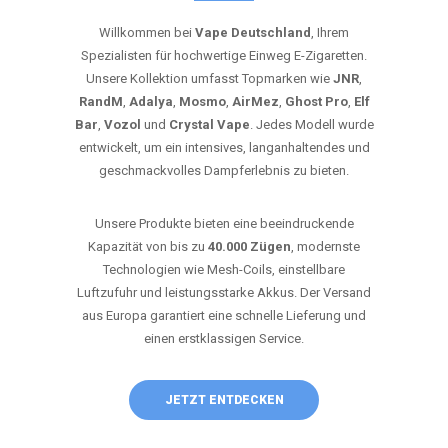
Willkommen bei
Vape Deutschland
, Ihrem
Spezialisten für hochwertige Einweg E-Zigaretten.
Unsere Kollektion umfasst Topmarken wie
JNR
,
RandM
,
Adalya
,
Mosmo
,
AirMez
,
Ghost Pro
,
Elf
Bar
,
Vozol
und
Crystal Vape
. Jedes Modell wurde
entwickelt, um ein intensives, langanhaltendes und
geschmackvolles Dampferlebnis zu bieten.
Unsere Produkte bieten eine beeindruckende
Kapazität von bis zu
40.000 Zügen
, modernste
Technologien wie Mesh-Coils, einstellbare
Luftzufuhr und leistungsstarke Akkus. Der Versand
aus Europa garantiert eine schnelle Lieferung und
einen erstklassigen Service.
JETZT ENTDECKEN