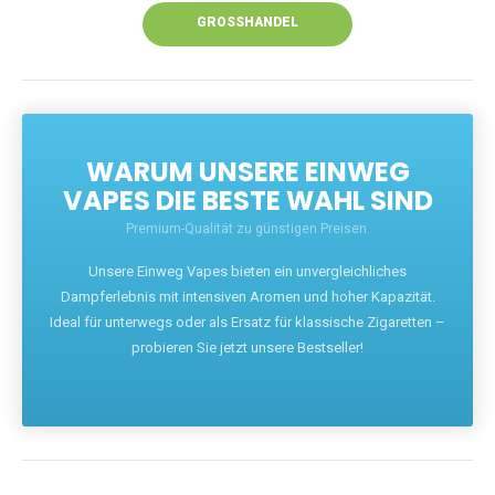
GROSSHANDEL
WARUM UNSERE EINWEG
VAPES DIE BESTE WAHL SIND
Premium-Qualität zu günstigen Preisen.
Unsere Einweg Vapes bieten ein unvergleichliches
Dampferlebnis mit intensiven Aromen und hoher Kapazität.
Ideal für unterwegs oder als Ersatz für klassische Zigaretten –
probieren Sie jetzt unsere Bestseller!