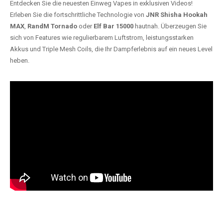
Entdecken Sie die neuesten Einweg Vapes in exklusiven Videos!
Erleben Sie die fortschrittliche Technologie von
JNR Shisha Hookah
MAX
,
RandM Tornado
oder
Elf Bar 15000
hautnah. Überzeugen Sie
sich von Features wie regulierbarem Luftstrom, leistungsstarken
Akkus und Triple Mesh Coils, die Ihr Dampferlebnis auf ein neues Level
heben.