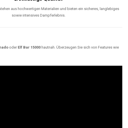
ehen aus hochwertigen Materialien und bieten ein sicheres, langlebiges
sowie intensives Dampferlebnis.
nado
oder
Elf Bar 15000
hautnah. Überzeugen Sie sich von Features wie