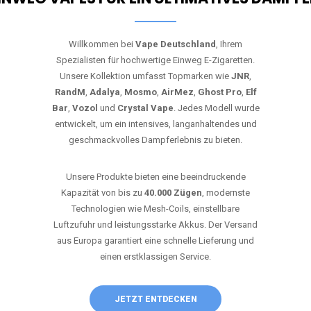
Willkommen bei
Vape Deutschland
, Ihrem
Spezialisten für hochwertige Einweg E-Zigaretten.
Unsere Kollektion umfasst Topmarken wie
JNR
,
RandM
,
Adalya
,
Mosmo
,
AirMez
,
Ghost Pro
,
Elf
Bar
,
Vozol
und
Crystal Vape
. Jedes Modell wurde
entwickelt, um ein intensives, langanhaltendes und
geschmackvolles Dampferlebnis zu bieten.
Unsere Produkte bieten eine beeindruckende
Kapazität von bis zu
40.000 Zügen
, modernste
Technologien wie Mesh-Coils, einstellbare
Luftzufuhr und leistungsstarke Akkus. Der Versand
aus Europa garantiert eine schnelle Lieferung und
einen erstklassigen Service.
JETZT ENTDECKEN