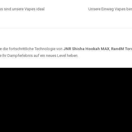
s sind unsere Vapes ideal
Unsere Einweg Vapes best
 die fortschrittliche Technologie von
JNR Shisha Hookah MAX
,
RandM Tor
e Ihr Dampferlebnis auf ein neues Level heben.