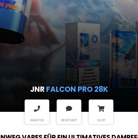
JNR
FALCON PRO 28K
ANRUFEN
WHATSAPP
SHOP
EINWEG VAPES FÜR EIN ULTIMATIVES DAMPFE