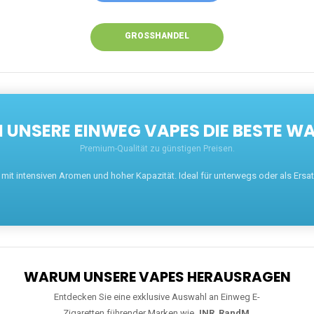
GROSSHANDEL
UNSERE EINWEG VAPES DIE BESTE WA
Premium-Qualität zu günstigen Preisen.
t intensiven Aromen und hoher Kapazität. Ideal für unterwegs oder als Ersatz 
WARUM UNSERE VAPES HERAUSRAGEN
Entdecken Sie eine exklusive Auswahl an Einweg E-
Zigaretten führender Marken wie
JNR
,
RandM
,