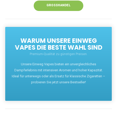
GROSSHANDEL
WARUM UNSERE EINWEG
VAPES DIE BESTE WAHL SIND
Premium-Qualität zu günstigen Preisen.
Unsere Einweg Vapes bieten ein unvergleichliches
Dampferlebnis mit intensiven Aromen und hoher Kapazität.
Ideal für unterwegs oder als Ersatz für klassische Zigaretten –
probieren Sie jetzt unsere Bestseller!