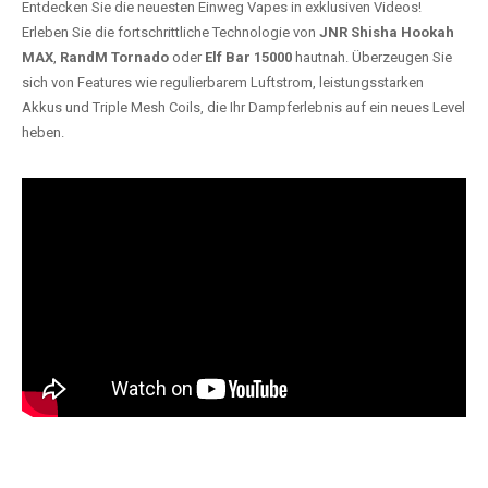
Entdecken Sie die neuesten Einweg Vapes in exklusiven Videos!
Erleben Sie die fortschrittliche Technologie von
JNR Shisha Hookah
MAX
,
RandM Tornado
oder
Elf Bar 15000
hautnah. Überzeugen Sie
sich von Features wie regulierbarem Luftstrom, leistungsstarken
Akkus und Triple Mesh Coils, die Ihr Dampferlebnis auf ein neues Level
heben.