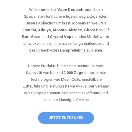
Willkommen bei
Vape Deutschland
, Ihrem
Spezialisten für hochwertige Einweg E-Zigaretten.
Unsere Kollektion umfasst Topmarken wie
JNR
,
RandM
,
Adalya
,
Mosmo
,
AirMez
,
Ghost Pro
,
Elf
Bar
,
Vozol
und
Crystal Vape
. Jedes Modell wurde
entwickelt, um ein intensives, langanhaltendes und
geschmackvolles Dampferlebnis zu bieten.
Unsere Produkte bieten eine beeindruckende
Kapazität von bis zu
40.000 Zügen
, modernste
Technologien wie Mesh-Coils, einstellbare
Luftzufuhr und leistungsstarke Akkus. Der Versand
aus Europa garantiert eine schnelle Lieferung und
einen erstklassigen Service.
JETZT ENTDECKEN