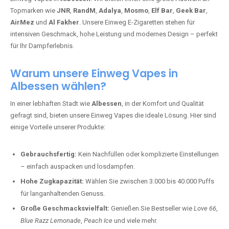
Topmarken wie
JNR
,
RandM
,
Adalya
,
Mosmo
,
Elf Bar
,
Geek Bar
,
AirMez
und
Al Fakher
. Unsere Einweg E-Zigaretten stehen für
intensiven Geschmack, hohe Leistung und modernes Design – perfekt
für Ihr Dampferlebnis.
Warum unsere Einweg Vapes in
Albessen wählen?
In einer lebhaften Stadt wie
Albessen
, in der Komfort und Qualität
gefragt sind, bieten unsere Einweg Vapes die ideale Lösung. Hier sind
einige Vorteile unserer Produkte:
Gebrauchsfertig:
Kein Nachfüllen oder komplizierte Einstellungen
– einfach auspacken und losdampfen.
Hohe Zugkapazität:
Wählen Sie zwischen 3.000 bis 40.000 Puffs
für langanhaltenden Genuss.
Große Geschmacksvielfalt:
Genießen Sie Bestseller wie
Love 66
,
Blue Razz Lemonade
,
Peach Ice
und viele mehr.