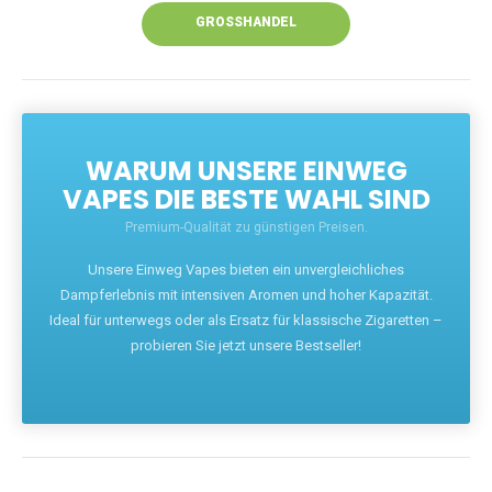
GROSSHANDEL
WARUM UNSERE EINWEG
VAPES DIE BESTE WAHL SIND
Premium-Qualität zu günstigen Preisen.
Unsere Einweg Vapes bieten ein unvergleichliches
Dampferlebnis mit intensiven Aromen und hoher Kapazität.
Ideal für unterwegs oder als Ersatz für klassische Zigaretten –
probieren Sie jetzt unsere Bestseller!