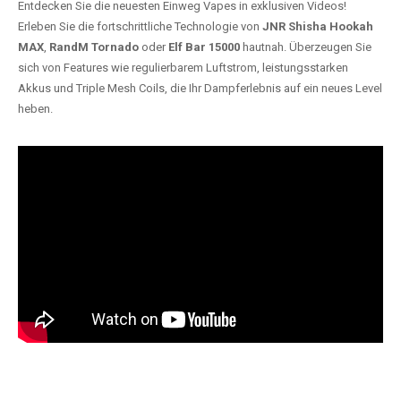
Entdecken Sie die neuesten Einweg Vapes in exklusiven Videos!
Erleben Sie die fortschrittliche Technologie von
JNR Shisha Hookah
MAX
,
RandM Tornado
oder
Elf Bar 15000
hautnah. Überzeugen Sie
sich von Features wie regulierbarem Luftstrom, leistungsstarken
Akkus und Triple Mesh Coils, die Ihr Dampferlebnis auf ein neues Level
heben.