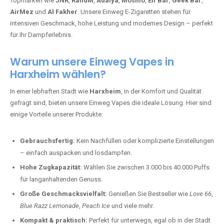
Topmarken wie
JNR
,
RandM
,
Adalya
,
Mosmo
,
Elf Bar
,
Geek Bar
,
AirMez
und
Al Fakher
. Unsere Einweg E-Zigaretten stehen für
intensiven Geschmack, hohe Leistung und modernes Design – perfekt
für Ihr Dampferlebnis.
Warum unsere Einweg Vapes in
Harxheim wählen?
In einer lebhaften Stadt wie
Harxheim
, in der Komfort und Qualität
gefragt sind, bieten unsere Einweg Vapes die ideale Lösung. Hier sind
einige Vorteile unserer Produkte:
Gebrauchsfertig:
Kein Nachfüllen oder komplizierte Einstellungen
– einfach auspacken und losdampfen.
Hohe Zugkapazität:
Wählen Sie zwischen 3.000 bis 40.000 Puffs
für langanhaltenden Genuss.
Große Geschmacksvielfalt:
Genießen Sie Bestseller wie
Love 66
,
Blue Razz Lemonade
,
Peach Ice
und viele mehr.
Kompakt & praktisch:
Perfekt für unterwegs, egal ob in der Stadt