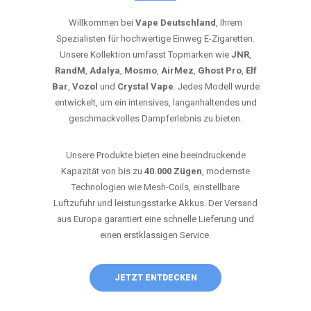
Willkommen bei
Vape Deutschland
, Ihrem
Spezialisten für hochwertige Einweg E-Zigaretten.
Unsere Kollektion umfasst Topmarken wie
JNR
,
RandM
,
Adalya
,
Mosmo
,
AirMez
,
Ghost Pro
,
Elf
Bar
,
Vozol
und
Crystal Vape
. Jedes Modell wurde
entwickelt, um ein intensives, langanhaltendes und
geschmackvolles Dampferlebnis zu bieten.
Unsere Produkte bieten eine beeindruckende
Kapazität von bis zu
40.000 Zügen
, modernste
Technologien wie Mesh-Coils, einstellbare
Luftzufuhr und leistungsstarke Akkus. Der Versand
aus Europa garantiert eine schnelle Lieferung und
einen erstklassigen Service.
JETZT ENTDECKEN