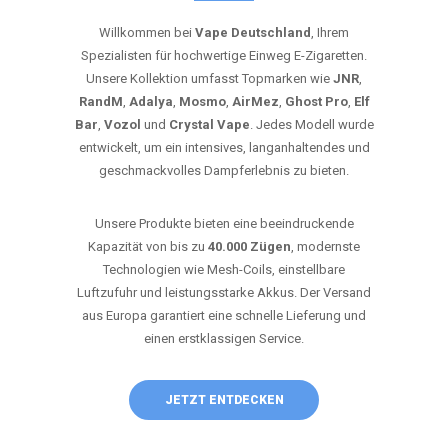
Willkommen bei
Vape Deutschland
, Ihrem
Spezialisten für hochwertige Einweg E-Zigaretten.
Unsere Kollektion umfasst Topmarken wie
JNR
,
RandM
,
Adalya
,
Mosmo
,
AirMez
,
Ghost Pro
,
Elf
Bar
,
Vozol
und
Crystal Vape
. Jedes Modell wurde
entwickelt, um ein intensives, langanhaltendes und
geschmackvolles Dampferlebnis zu bieten.
Unsere Produkte bieten eine beeindruckende
Kapazität von bis zu
40.000 Zügen
, modernste
Technologien wie Mesh-Coils, einstellbare
Luftzufuhr und leistungsstarke Akkus. Der Versand
aus Europa garantiert eine schnelle Lieferung und
einen erstklassigen Service.
JETZT ENTDECKEN