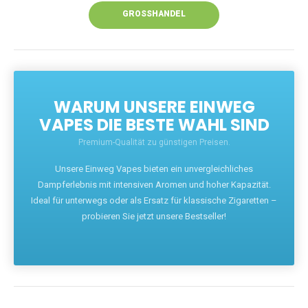
GROSSHANDEL
WARUM UNSERE EINWEG
VAPES DIE BESTE WAHL SIND
Premium-Qualität zu günstigen Preisen.
Unsere Einweg Vapes bieten ein unvergleichliches
Dampferlebnis mit intensiven Aromen und hoher Kapazität.
Ideal für unterwegs oder als Ersatz für klassische Zigaretten –
probieren Sie jetzt unsere Bestseller!