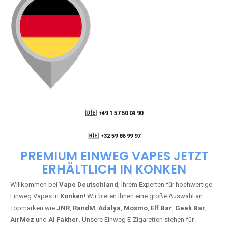
🇩🇪 +49 1 57 50 04 90
05
🇧🇪 +32 59 86 99 97
PREMIUM EINWEG VAPES JETZT
ERHÄLTLICH IN KONKEN
Willkommen bei
Vape Deutschland
, Ihrem Experten für hochwertige
Einweg Vapes in
Konken
! Wir bieten Ihnen eine große Auswahl an
Topmarken wie
JNR
,
RandM
,
Adalya
,
Mosmo
,
Elf Bar
,
Geek Bar
,
AirMez
und
Al Fakher
. Unsere Einweg E-Zigaretten stehen für