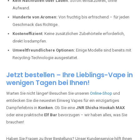
Kein Nachfüllen oder Laden:
Sofort einsatzbereit, ohne
Aufwand.
Hunderte von Aromen:
Von fruchtig bis erfrischend – für jeden
Geschmack das Richtige.
Kosteneffizient:
Keine zusätzlichen Zubehörteile erforderlich,
direkt losdampfen.
Umweltfreundlichere Optionen:
Einige Modelle sind bereits mit
Recycling-Technologie ausgestattet.
Jetzt bestellen – Ihre Lieblings-Vape in
wenigen Tagen bei Ihnen!
Warten Sie nicht länger! Besuchen Sie unseren
Online-Shop
und
entdecken Sie die neuesten Einweg Vapes für ein einzigartiges
Dampferlebnis in
Konken
. Ob Sie eine
JNR Shisha Hookah MAX
oder eine praktische
Elf Bar
bevorzugen – wir haben alles, was Sie
brauchen!
Haben Sie Fragen zu Ihrer Bestellung? Unser Kundenservice hilft Ihnen