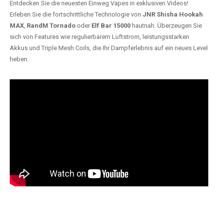
Entdecken Sie die neuesten Einweg Vapes in exklusiven Videos!
Erleben Sie die fortschrittliche Technologie von
JNR Shisha Hookah
MAX
,
RandM Tornado
oder
Elf Bar 15000
hautnah. Überzeugen Sie
sich von Features wie regulierbarem Luftstrom, leistungsstarken
Akkus und Triple Mesh Coils, die Ihr Dampferlebnis auf ein neues Level
heben.