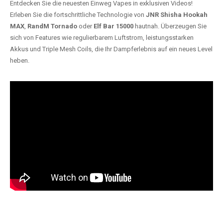
Entdecken Sie die neuesten Einweg Vapes in exklusiven Videos!
Erleben Sie die fortschrittliche Technologie von
JNR Shisha Hookah
MAX
,
RandM Tornado
oder
Elf Bar 15000
hautnah. Überzeugen Sie
sich von Features wie regulierbarem Luftstrom, leistungsstarken
Akkus und Triple Mesh Coils, die Ihr Dampferlebnis auf ein neues Level
heben.