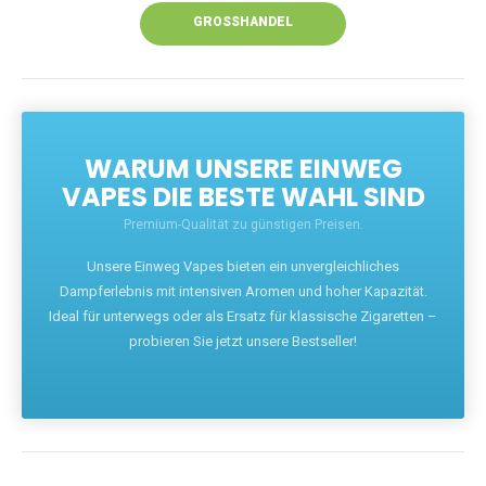
GROSSHANDEL
WARUM UNSERE EINWEG
VAPES DIE BESTE WAHL SIND
Premium-Qualität zu günstigen Preisen.
Unsere Einweg Vapes bieten ein unvergleichliches
Dampferlebnis mit intensiven Aromen und hoher Kapazität.
Ideal für unterwegs oder als Ersatz für klassische Zigaretten –
probieren Sie jetzt unsere Bestseller!