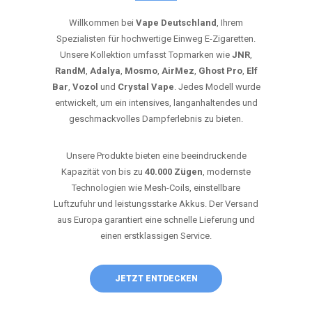
Willkommen bei
Vape Deutschland
, Ihrem
Spezialisten für hochwertige Einweg E-Zigaretten.
Unsere Kollektion umfasst Topmarken wie
JNR
,
RandM
,
Adalya
,
Mosmo
,
AirMez
,
Ghost Pro
,
Elf
Bar
,
Vozol
und
Crystal Vape
. Jedes Modell wurde
entwickelt, um ein intensives, langanhaltendes und
geschmackvolles Dampferlebnis zu bieten.
Unsere Produkte bieten eine beeindruckende
Kapazität von bis zu
40.000 Zügen
, modernste
Technologien wie Mesh-Coils, einstellbare
Luftzufuhr und leistungsstarke Akkus. Der Versand
aus Europa garantiert eine schnelle Lieferung und
einen erstklassigen Service.
JETZT ENTDECKEN