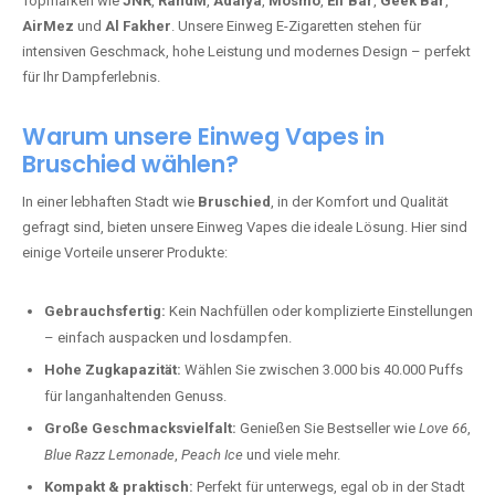
Topmarken wie
JNR
,
RandM
,
Adalya
,
Mosmo
,
Elf Bar
,
Geek Bar
,
AirMez
und
Al Fakher
. Unsere Einweg E-Zigaretten stehen für
intensiven Geschmack, hohe Leistung und modernes Design – perfekt
für Ihr Dampferlebnis.
Warum unsere Einweg Vapes in
Bruschied wählen?
In einer lebhaften Stadt wie
Bruschied
, in der Komfort und Qualität
gefragt sind, bieten unsere Einweg Vapes die ideale Lösung. Hier sind
einige Vorteile unserer Produkte:
Gebrauchsfertig:
Kein Nachfüllen oder komplizierte Einstellungen
– einfach auspacken und losdampfen.
Hohe Zugkapazität:
Wählen Sie zwischen 3.000 bis 40.000 Puffs
für langanhaltenden Genuss.
Große Geschmacksvielfalt:
Genießen Sie Bestseller wie
Love 66
,
Blue Razz Lemonade
,
Peach Ice
und viele mehr.
Kompakt & praktisch:
Perfekt für unterwegs, egal ob in der Stadt