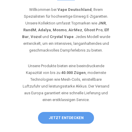
Willkommen bei
Vape Deutschland
, Ihrem
Spezialisten für hochwertige Einweg E-Zigaretten.
Unsere Kollektion umfasst Topmarken wie
JNR
,
RandM
,
Adalya
,
Mosmo
,
AirMez
,
Ghost Pro
,
Elf
Bar
,
Vozol
und
Crystal Vape
. Jedes Modell wurde
entwickelt, um ein intensives, langanhaltendes und
geschmackvolles Dampferlebnis zu bieten.
Unsere Produkte bieten eine beeindruckende
Kapazität von bis zu
40.000 Zügen
, modernste
Technologien wie Mesh-Coils, einstellbare
Luftzufuhr und leistungsstarke Akkus. Der Versand
aus Europa garantiert eine schnelle Lieferung und
einen erstklassigen Service.
JETZT ENTDECKEN