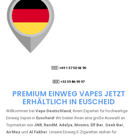
🇩🇪 +49 1 57 50 04 90
05
🇧🇪 +32 59 86 99 97
PREMIUM EINWEG VAPES JETZT
ERHÄLTLICH IN EUSCHEID
Willkommen bei
Vape Deutschland
, Ihrem Experten für hochwertige
Einweg Vapes in
Euscheid
! Wir bieten Ihnen eine große Auswahl an
Topmarken wie
JNR
,
RandM
,
Adalya
,
Mosmo
,
Elf Bar
,
Geek Bar
,
AirMez
und
Al Fakher
. Unsere Einweg E-Zigaretten stehen für