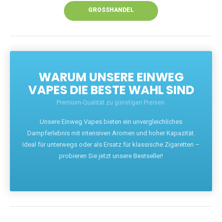
GROSSHANDEL
WARUM UNSERE EINWEG
VAPES DIE BESTE WAHL SIND
Premium-Qualität zu günstigen Preisen.
Unsere Einweg Vapes bieten ein unvergleichliches
Dampferlebnis mit intensiven Aromen und hoher Kapazität.
Ideal für unterwegs oder als Ersatz für klassische Zigaretten –
probieren Sie jetzt unsere Bestseller!