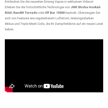
Entdecken Sie die neuesten Einweg Vapes in exklusiven Videos!
Erleben Sie die fortschrittliche Technologie von
JNR Shisha Hookah
MAX
,
RandM Tornado
oder
Elf Bar 15000
hautnah. Überzeugen Sie
sich von Features wie regulierbarem Luftstrom, leistungsstarken
Akkus und Triple Mesh Coils, die Ihr Dampferlebnis auf ein neues Level
heben.