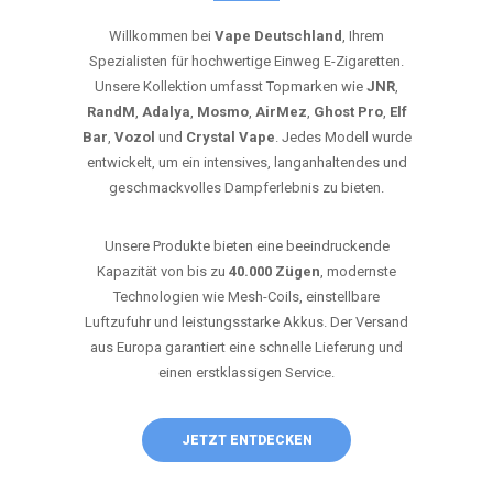
Willkommen bei
Vape Deutschland
, Ihrem
Spezialisten für hochwertige Einweg E-Zigaretten.
Unsere Kollektion umfasst Topmarken wie
JNR
,
RandM
,
Adalya
,
Mosmo
,
AirMez
,
Ghost Pro
,
Elf
Bar
,
Vozol
und
Crystal Vape
. Jedes Modell wurde
entwickelt, um ein intensives, langanhaltendes und
geschmackvolles Dampferlebnis zu bieten.
Unsere Produkte bieten eine beeindruckende
Kapazität von bis zu
40.000 Zügen
, modernste
Technologien wie Mesh-Coils, einstellbare
Luftzufuhr und leistungsstarke Akkus. Der Versand
aus Europa garantiert eine schnelle Lieferung und
einen erstklassigen Service.
JETZT ENTDECKEN