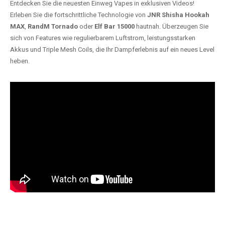
Entdecken Sie die neuesten Einweg Vapes in exklusiven Videos!
Erleben Sie die fortschrittliche Technologie von
JNR Shisha Hookah
MAX
,
RandM Tornado
oder
Elf Bar 15000
hautnah. Überzeugen Sie
sich von Features wie regulierbarem Luftstrom, leistungsstarken
Akkus und Triple Mesh Coils, die Ihr Dampferlebnis auf ein neues Level
heben.