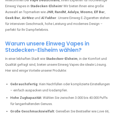
Willkommen bei
Vape Deutschland
, Ihrem Experten für hochwertige
Einweg Vapes in
Stadecken-Elsheim
! Wir bieten Ihnen eine große
Auswahl an Topmarken wie
JNR
,
RandM
,
Adalya
,
Mosmo
,
Elf Bar
,
Geek Bar
,
AirMez
und
Al Fakher
. Unsere Einweg E-Zigaretten stehen
für intensiven Geschmack, hohe Leistung und modernes Design –
perfekt für Ihr Dampferlebnis.
Warum unsere Einweg Vapes in
Stadecken-Elsheim wählen?
In einer lebhaften Stadt wie
Stadecken-Elsheim
, in der Komfort und
Qualität gefragt sind, bieten unsere Einweg Vapes die ideale Lösung.
Hier sind einige Vorteile unserer Produkte:
Gebrauchsfertig:
Kein Nachfüllen oder komplizierte Einstellungen
– einfach auspacken und losdampfen.
Hohe Zugkapazität:
Wählen Sie zwischen 3.000 bis 40.000 Puffs
für langanhaltenden Genuss.
Große Geschmacksvielfalt:
Genießen Sie Bestseller wie
Love 66
,