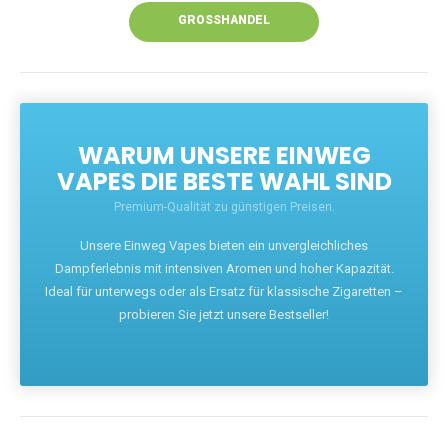
GROSSHANDEL
WARUM UNSERE EINWEG
VAPES DIE BESTE WAHL SIND
Premium-Qualität zu günstigen Preisen.
Unsere Einweg Vapes bieten ein unvergleichliches
Dampferlebnis mit intensiven Aromen und hoher Kapazität.
Ideal für unterwegs oder als Ersatz für klassische Zigaretten –
probieren Sie jetzt unsere Bestseller!