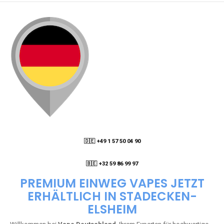
🇩🇪 +49 1 57 50 04 90
05
🇧🇪 +32 59 86 99 97
PREMIUM EINWEG VAPES JETZT
ERHÄLTLICH IN STADECKEN-
ELSHEIM