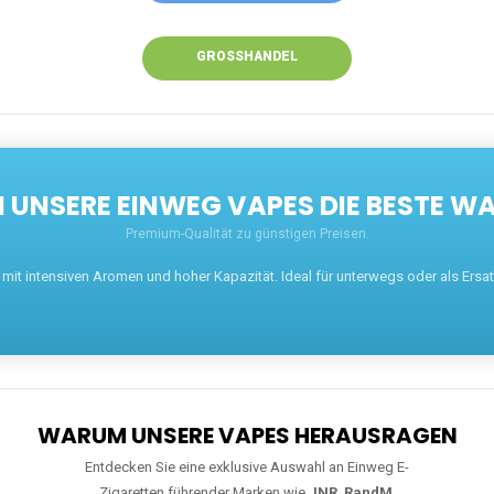
GROSSHANDEL
UNSERE EINWEG VAPES DIE BESTE WA
Premium-Qualität zu günstigen Preisen.
t intensiven Aromen und hoher Kapazität. Ideal für unterwegs oder als Ersatz 
WARUM UNSERE VAPES HERAUSRAGEN
Entdecken Sie eine exklusive Auswahl an Einweg E-
Zigaretten führender Marken wie
JNR
,
RandM
,