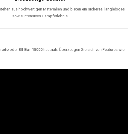
ehen aus hochwertigen Materialien und bieten ein sicheres, langlebiges
sowie intensives Dampferlebnis.
nado
oder
Elf Bar 15000
hautnah. Überzeugen Sie sich von Features wie