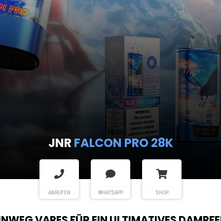
JNR
FALCON PRO 28K
ANRUFEN
WHATSAPP
SHOP
EINWEG VAPES FÜR EIN ULTIMATIVES DAMPFE