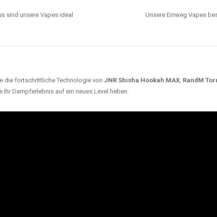
s sind unsere Vapes ideal
Unsere Einweg Vapes best
 die fortschrittliche Technologie von
JNR Shisha Hookah MAX
,
RandM Tor
e Ihr Dampferlebnis auf ein neues Level heben.