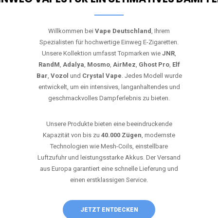
Willkommen bei
Vape Deutschland
, Ihrem
Spezialisten für hochwertige Einweg E-Zigaretten.
Unsere Kollektion umfasst Topmarken wie
JNR
,
RandM
,
Adalya
,
Mosmo
,
AirMez
,
Ghost Pro
,
Elf
Bar
,
Vozol
und
Crystal Vape
. Jedes Modell wurde
entwickelt, um ein intensives, langanhaltendes und
geschmackvolles Dampferlebnis zu bieten.
Unsere Produkte bieten eine beeindruckende
Kapazität von bis zu
40.000 Zügen
, modernste
Technologien wie Mesh-Coils, einstellbare
Luftzufuhr und leistungsstarke Akkus. Der Versand
aus Europa garantiert eine schnelle Lieferung und
einen erstklassigen Service.
JETZT ENTDECKEN