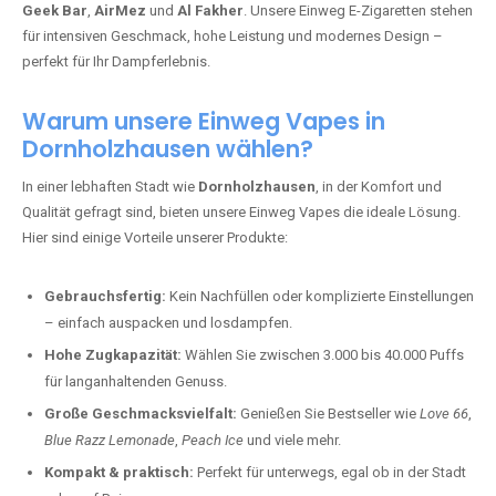
Geek Bar
,
AirMez
und
Al Fakher
. Unsere Einweg E-Zigaretten stehen
für intensiven Geschmack, hohe Leistung und modernes Design –
perfekt für Ihr Dampferlebnis.
Warum unsere Einweg Vapes in
Dornholzhausen wählen?
In einer lebhaften Stadt wie
Dornholzhausen
, in der Komfort und
Qualität gefragt sind, bieten unsere Einweg Vapes die ideale Lösung.
Hier sind einige Vorteile unserer Produkte:
Gebrauchsfertig:
Kein Nachfüllen oder komplizierte Einstellungen
– einfach auspacken und losdampfen.
Hohe Zugkapazität:
Wählen Sie zwischen 3.000 bis 40.000 Puffs
für langanhaltenden Genuss.
Große Geschmacksvielfalt:
Genießen Sie Bestseller wie
Love 66
,
Blue Razz Lemonade
,
Peach Ice
und viele mehr.
Kompakt & praktisch:
Perfekt für unterwegs, egal ob in der Stadt