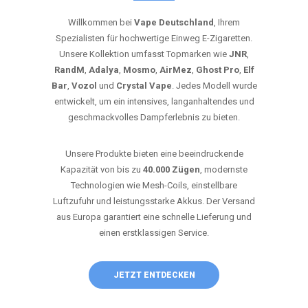
Willkommen bei
Vape Deutschland
, Ihrem
Spezialisten für hochwertige Einweg E-Zigaretten.
Unsere Kollektion umfasst Topmarken wie
JNR
,
RandM
,
Adalya
,
Mosmo
,
AirMez
,
Ghost Pro
,
Elf
Bar
,
Vozol
und
Crystal Vape
. Jedes Modell wurde
entwickelt, um ein intensives, langanhaltendes und
geschmackvolles Dampferlebnis zu bieten.
Unsere Produkte bieten eine beeindruckende
Kapazität von bis zu
40.000 Zügen
, modernste
Technologien wie Mesh-Coils, einstellbare
Luftzufuhr und leistungsstarke Akkus. Der Versand
aus Europa garantiert eine schnelle Lieferung und
einen erstklassigen Service.
JETZT ENTDECKEN