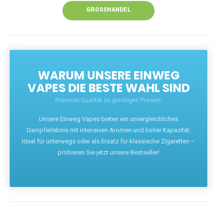
GROSSHANDEL
WARUM UNSERE EINWEG
VAPES DIE BESTE WAHL SIND
Premium-Qualität zu günstigen Preisen.
Unsere Einweg Vapes bieten ein unvergleichliches
Dampferlebnis mit intensiven Aromen und hoher Kapazität.
Ideal für unterwegs oder als Ersatz für klassische Zigaretten –
probieren Sie jetzt unsere Bestseller!