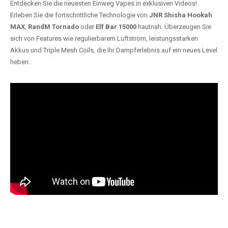
Entdecken Sie die neuesten Einweg Vapes in exklusiven Videos!
Erleben Sie die fortschrittliche Technologie von
JNR Shisha Hookah
MAX
,
RandM Tornado
oder
Elf Bar 15000
hautnah. Überzeugen Sie
sich von Features wie regulierbarem Luftstrom, leistungsstarken
Akkus und Triple Mesh Coils, die Ihr Dampferlebnis auf ein neues Level
heben.