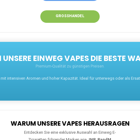
GROSSHANDEL
UNSERE EINWEG VAPES DIE BESTE WA
Premium-Qualität zu günstigen Preisen.
t intensiven Aromen und hoher Kapazität. Ideal für unterwegs oder als Ersatz 
WARUM UNSERE VAPES HERAUSRAGEN
Entdecken Sie eine exklusive Auswahl an Einweg E-
Zigaretten führender Marken wie
JNR
,
RandM
,