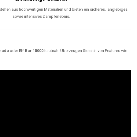
ehen aus hochwertigen Materialien und bieten ein sicheres, langlebiges
sowie intensives Dampferlebnis.
nado
oder
Elf Bar 15000
hautnah. Überzeugen Sie sich von Features wie