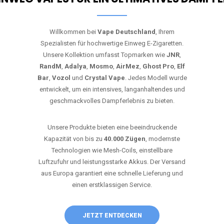
Willkommen bei
Vape Deutschland
, Ihrem
Spezialisten für hochwertige Einweg E-Zigaretten.
Unsere Kollektion umfasst Topmarken wie
JNR
,
RandM
,
Adalya
,
Mosmo
,
AirMez
,
Ghost Pro
,
Elf
Bar
,
Vozol
und
Crystal Vape
. Jedes Modell wurde
entwickelt, um ein intensives, langanhaltendes und
geschmackvolles Dampferlebnis zu bieten.
Unsere Produkte bieten eine beeindruckende
Kapazität von bis zu
40.000 Zügen
, modernste
Technologien wie Mesh-Coils, einstellbare
Luftzufuhr und leistungsstarke Akkus. Der Versand
aus Europa garantiert eine schnelle Lieferung und
einen erstklassigen Service.
JETZT ENTDECKEN