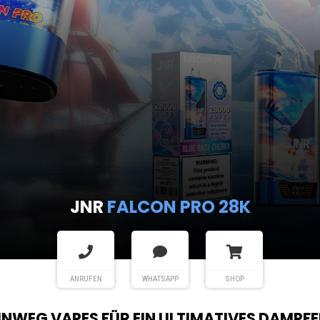
JNR
FALCON PRO 28K
ANRUFEN
WHATSAPP
SHOP
EINWEG VAPES FÜR EIN ULTIMATIVES DAMPFE