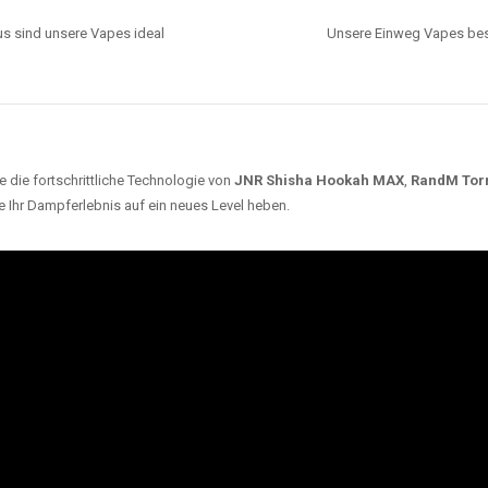
s sind unsere Vapes ideal
Unsere Einweg Vapes best
 die fortschrittliche Technologie von
JNR Shisha Hookah MAX
,
RandM Tor
e Ihr Dampferlebnis auf ein neues Level heben.