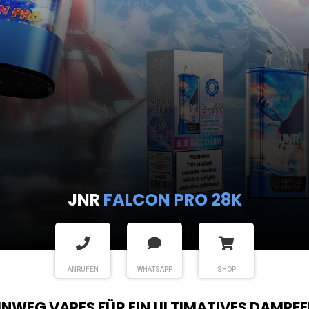
JNR
SHISHA HOOKAH MAX
ANRUFEN
WHATSAPP
SHOP
EINWEG VAPES FÜR EIN ULTIMATIVES DAMPFE