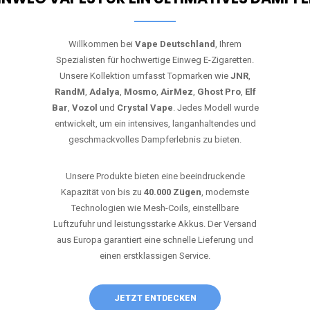
Willkommen bei
Vape Deutschland
, Ihrem
Spezialisten für hochwertige Einweg E-Zigaretten.
Unsere Kollektion umfasst Topmarken wie
JNR
,
RandM
,
Adalya
,
Mosmo
,
AirMez
,
Ghost Pro
,
Elf
Bar
,
Vozol
und
Crystal Vape
. Jedes Modell wurde
entwickelt, um ein intensives, langanhaltendes und
geschmackvolles Dampferlebnis zu bieten.
Unsere Produkte bieten eine beeindruckende
Kapazität von bis zu
40.000 Zügen
, modernste
Technologien wie Mesh-Coils, einstellbare
Luftzufuhr und leistungsstarke Akkus. Der Versand
aus Europa garantiert eine schnelle Lieferung und
einen erstklassigen Service.
JETZT ENTDECKEN