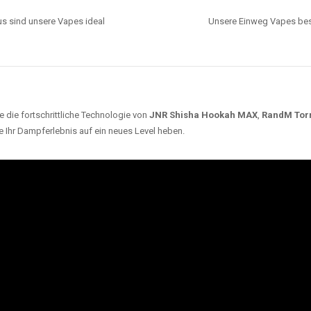
s sind unsere Vapes ideal
Unsere Einweg Vapes best
 die fortschrittliche Technologie von
JNR Shisha Hookah MAX
,
RandM Tor
e Ihr Dampferlebnis auf ein neues Level heben.