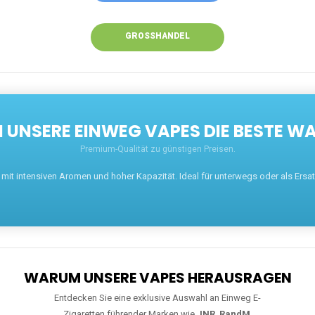
GROSSHANDEL
UNSERE EINWEG VAPES DIE BESTE WA
Premium-Qualität zu günstigen Preisen.
t intensiven Aromen und hoher Kapazität. Ideal für unterwegs oder als Ersatz 
WARUM UNSERE VAPES HERAUSRAGEN
Entdecken Sie eine exklusive Auswahl an Einweg E-
Zigaretten führender Marken wie
JNR
,
RandM
,