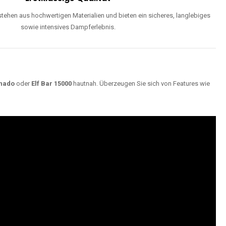
ehen aus hochwertigen Materialien und bieten ein sicheres, langlebiges
sowie intensives Dampferlebnis.
nado
oder
Elf Bar 15000
hautnah. Überzeugen Sie sich von Features wie