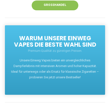
GROSSHANDEL
WARUM UNSERE EINWEG
VAPES DIE BESTE WAHL SIND
Premium-Qualität zu günstigen Preisen.
Unsere Einweg Vapes bieten ein unvergleichliches
Dampferlebnis mit intensiven Aromen und hoher Kapazität.
Ideal für unterwegs oder als Ersatz für klassische Zigaretten –
probieren Sie jetzt unsere Bestseller!