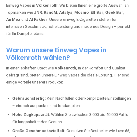
Einweg Vapes in
Völkenroth
! Wir bieten Ihnen eine große Auswahl an
Topmarken wie
JNR
,
RandM
,
Adalya
,
Mosmo
,
Elf Bar
,
Geek Bar
,
AirMez
und
Al Fakher
. Unsere Einweg E-Zigaretten stehen für
intensiven Geschmack, hohe Leistung und modernes Design – perfekt
für Ihr Dampferlebnis.
Warum unsere Einweg Vapes in
Völkenroth wählen?
In einer lebhaften Stadt wie
Völkenroth
, in der Komfort und Qualität
gefragt sind, bieten unsere Einweg Vapes die ideale Lösung. Hier sind
einige Vorteile unserer Produkte:
Gebrauchsfertig:
Kein Nachfüllen oder komplizierte Einstellungen
– einfach auspacken und losdampfen.
Hohe Zugkapazität:
Wählen Sie zwischen 3.000 bis 40.000 Puffs
für langanhaltenden Genuss.
Große Geschmacksvielfalt:
Genießen Sie Bestseller wie
Love 66
,