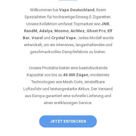
Willkommen bei
Vape Deutschland
, Ihrem
Spezialisten für hochwertige Einweg E-Zigaretten.
Unsere Kollektion umfasst Topmarken wie
JNR
,
RandM
,
Adalya
,
Mosmo
,
AirMez
,
Ghost Pro
,
Elf
Bar
,
Vozol
und
Crystal Vape
. Jedes Modell wurde
entwickelt, um ein intensives, langanhaltendes und
geschmackvolles Dampferlebnis zu bieten.
Unsere Produkte bieten eine beeindruckende
Kapazität von bis zu
40.000 Zügen
, modernste
Technologien wie Mesh-Coils, einstellbare
Luftzufuhr und leistungsstarke Akkus. Der Versand
aus Europa garantiert eine schnelle Lieferung und
einen erstklassigen Service.
JETZT ENTDECKEN