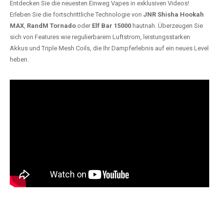
Entdecken Sie die neuesten Einweg Vapes in exklusiven Videos!
Erleben Sie die fortschrittliche Technologie von
JNR Shisha Hookah
MAX
,
RandM Tornado
oder
Elf Bar 15000
hautnah. Überzeugen Sie
sich von Features wie regulierbarem Luftstrom, leistungsstarken
Akkus und Triple Mesh Coils, die Ihr Dampferlebnis auf ein neues Level
heben.