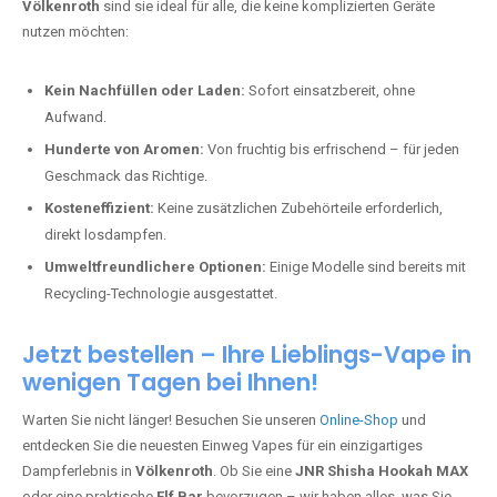
Völkenroth
sind sie ideal für alle, die keine komplizierten Geräte
nutzen möchten:
Kein Nachfüllen oder Laden:
Sofort einsatzbereit, ohne
Aufwand.
Hunderte von Aromen:
Von fruchtig bis erfrischend – für jeden
Geschmack das Richtige.
Kosteneffizient:
Keine zusätzlichen Zubehörteile erforderlich,
direkt losdampfen.
Umweltfreundlichere Optionen:
Einige Modelle sind bereits mit
Recycling-Technologie ausgestattet.
Jetzt bestellen – Ihre Lieblings-Vape in
wenigen Tagen bei Ihnen!
Warten Sie nicht länger! Besuchen Sie unseren
Online-Shop
und
entdecken Sie die neuesten Einweg Vapes für ein einzigartiges
Dampferlebnis in
Völkenroth
. Ob Sie eine
JNR Shisha Hookah MAX
oder eine praktische
Elf Bar
bevorzugen – wir haben alles, was Sie