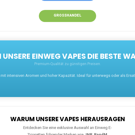
GROSSHANDEL
UNSERE EINWEG VAPES DIE BESTE WA
Premium-Qualität zu günstigen Preisen.
t intensiven Aromen und hoher Kapazität. Ideal für unterwegs oder als Ersatz 
WARUM UNSERE VAPES HERAUSRAGEN
Entdecken Sie eine exklusive Auswahl an Einweg E-
Zigaretten führender Marken wie
JNR
,
RandM
,