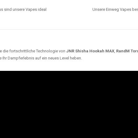
s sind unsere Vapes ideal
Unsere Einweg Vapes best
 die fortschrittliche Technologie von
JNR Shisha Hookah MAX
,
RandM Tor
e Ihr Dampferlebnis auf ein neues Level heben.