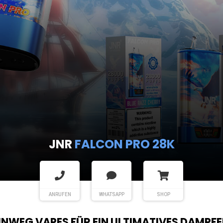
JNR
FALCON PRO 28K
ANRUFEN
WHATSAPP
SHOP
EINWEG VAPES FÜR EIN ULTIMATIVES DAMPFE