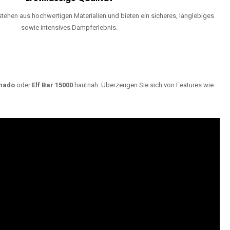
ehen aus hochwertigen Materialien und bieten ein sicheres, langlebiges
sowie intensives Dampferlebnis.
nado
oder
Elf Bar 15000
hautnah. Überzeugen Sie sich von Features wie