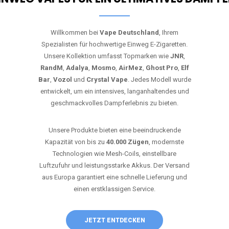
Willkommen bei
Vape Deutschland
, Ihrem
Spezialisten für hochwertige Einweg E-Zigaretten.
Unsere Kollektion umfasst Topmarken wie
JNR
,
RandM
,
Adalya
,
Mosmo
,
AirMez
,
Ghost Pro
,
Elf
Bar
,
Vozol
und
Crystal Vape
. Jedes Modell wurde
entwickelt, um ein intensives, langanhaltendes und
geschmackvolles Dampferlebnis zu bieten.
Unsere Produkte bieten eine beeindruckende
Kapazität von bis zu
40.000 Zügen
, modernste
Technologien wie Mesh-Coils, einstellbare
Luftzufuhr und leistungsstarke Akkus. Der Versand
aus Europa garantiert eine schnelle Lieferung und
einen erstklassigen Service.
JETZT ENTDECKEN