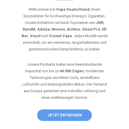
Willkommen bei
Vape Deutschland
, Ihrem
Spezialisten für hochwertige Einweg E-Zigaretten.
Unsere Kollektion umfasst Topmarken wie
JNR
,
RandM
,
Adalya
,
Mosmo
,
AirMez
,
Ghost Pro
,
Elf
Bar
,
Vozol
und
Crystal Vape
. Jedes Modell wurde
entwickelt, um ein intensives, langanhaltendes und
geschmackvolles Dampferlebnis zu bieten.
Unsere Produkte bieten eine beeindruckende
Kapazität von bis zu
40.000 Zügen
, modernste
Technologien wie Mesh-Coils, einstellbare
Luftzufuhr und leistungsstarke Akkus. Der Versand
aus Europa garantiert eine schnelle Lieferung und
einen erstklassigen Service.
JETZT ENTDECKEN