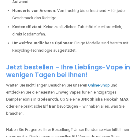
Aufwand.
Hunderte von Aromen:
Von fruchtig bis erfrischend – für jeden
Geschmack das Richtige.
Kosteneffizient:
Keine zusätzlichen Zubehörteile erforderlich,
direkt losdampfen.
Umweltfreundlichere Optionen:
Einige Modelle sind bereits mit
Recycling-Technologie ausgestattet.
Jetzt bestellen – Ihre Lieblings-Vape in
wenigen Tagen bei Ihnen!
Warten Sie nicht länger! Besuchen Sie unseren
Online-Shop
und
entdecken Sie die neuesten Einweg Vapes für ein einzigartiges
Dampferlebnis in
Gödenroth
. Ob Sie eine
JNR Shisha Hookah MAX
oder eine praktische
Elf Bar
bevorzugen – wir haben alles, was Sie
brauchen!
Haben Sie Fragen zu Ihrer Bestellung? Unser Kundenservice hilft Ihnen
gerne weiter. Dank unseres schnellen EU-Versands müssen Sie in