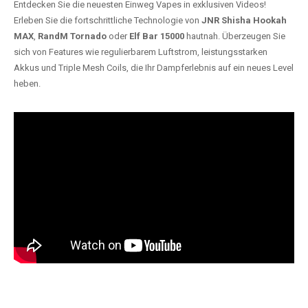
Entdecken Sie die neuesten Einweg Vapes in exklusiven Videos!
Erleben Sie die fortschrittliche Technologie von
JNR Shisha Hookah
MAX
,
RandM Tornado
oder
Elf Bar 15000
hautnah. Überzeugen Sie
sich von Features wie regulierbarem Luftstrom, leistungsstarken
Akkus und Triple Mesh Coils, die Ihr Dampferlebnis auf ein neues Level
heben.