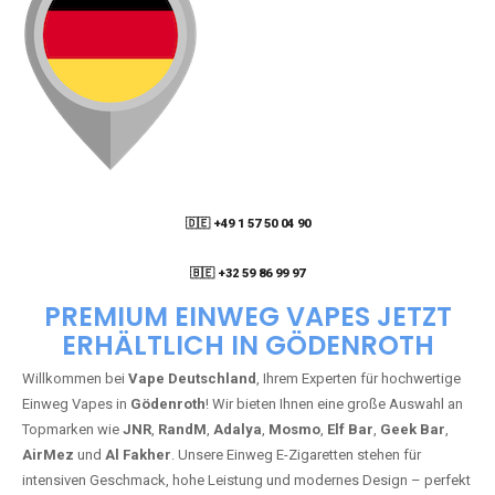
🇩🇪 +49 1 57 50 04 90
05
🇧🇪 +32 59 86 99 97
PREMIUM EINWEG VAPES JETZT
ERHÄLTLICH IN GÖDENROTH
Willkommen bei
Vape Deutschland
, Ihrem Experten für hochwertige
Einweg Vapes in
Gödenroth
! Wir bieten Ihnen eine große Auswahl an
Topmarken wie
JNR
,
RandM
,
Adalya
,
Mosmo
,
Elf Bar
,
Geek Bar
,
AirMez
und
Al Fakher
. Unsere Einweg E-Zigaretten stehen für
intensiven Geschmack, hohe Leistung und modernes Design – perfekt