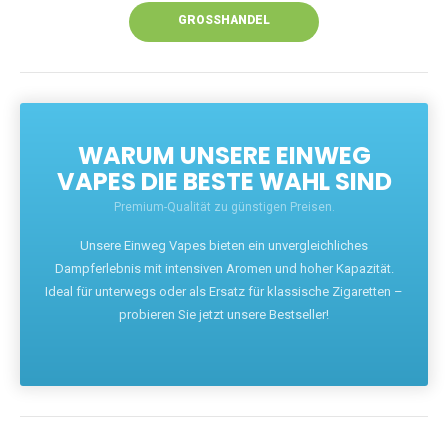
GROSSHANDEL
WARUM UNSERE EINWEG
VAPES DIE BESTE WAHL SIND
Premium-Qualität zu günstigen Preisen.
Unsere Einweg Vapes bieten ein unvergleichliches
Dampferlebnis mit intensiven Aromen und hoher Kapazität.
Ideal für unterwegs oder als Ersatz für klassische Zigaretten –
probieren Sie jetzt unsere Bestseller!