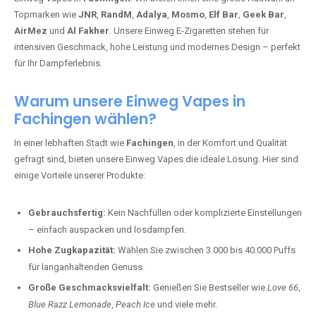
Topmarken wie
JNR
,
RandM
,
Adalya
,
Mosmo
,
Elf Bar
,
Geek Bar
,
AirMez
und
Al Fakher
. Unsere Einweg E-Zigaretten stehen für
intensiven Geschmack, hohe Leistung und modernes Design – perfekt
für Ihr Dampferlebnis.
Warum unsere Einweg Vapes in
Fachingen wählen?
In einer lebhaften Stadt wie
Fachingen
, in der Komfort und Qualität
gefragt sind, bieten unsere Einweg Vapes die ideale Lösung. Hier sind
einige Vorteile unserer Produkte:
Gebrauchsfertig:
Kein Nachfüllen oder komplizierte Einstellungen
– einfach auspacken und losdampfen.
Hohe Zugkapazität:
Wählen Sie zwischen 3.000 bis 40.000 Puffs
für langanhaltenden Genuss.
Große Geschmacksvielfalt:
Genießen Sie Bestseller wie
Love 66
,
Blue Razz Lemonade
,
Peach Ice
und viele mehr.