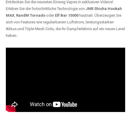
Entdecken Sie die neuesten Einweg Vapes in exklusiven Videos!
Erleben Sie die fortschrittliche Technologie von
JNR Shisha Hookah
MAX
,
RandM Tornado
oder
Elf Bar 15000
hautnah. Überzeugen Sie
sich von Features wie regulierbarem Luftstrom, leistungsstarken
Akkus und Triple Mesh Coils, die Ihr Dampferlebnis auf ein neues Level
heben.