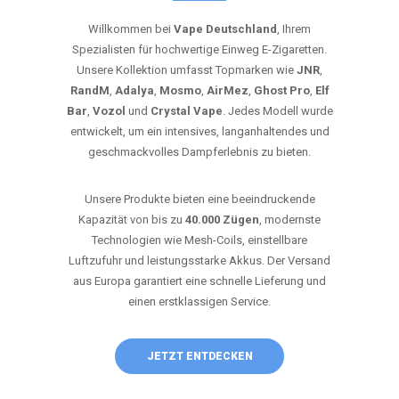
Willkommen bei
Vape Deutschland
, Ihrem
Spezialisten für hochwertige Einweg E-Zigaretten.
Unsere Kollektion umfasst Topmarken wie
JNR
,
RandM
,
Adalya
,
Mosmo
,
AirMez
,
Ghost Pro
,
Elf
Bar
,
Vozol
und
Crystal Vape
. Jedes Modell wurde
entwickelt, um ein intensives, langanhaltendes und
geschmackvolles Dampferlebnis zu bieten.
Unsere Produkte bieten eine beeindruckende
Kapazität von bis zu
40.000 Zügen
, modernste
Technologien wie Mesh-Coils, einstellbare
Luftzufuhr und leistungsstarke Akkus. Der Versand
aus Europa garantiert eine schnelle Lieferung und
einen erstklassigen Service.
JETZT ENTDECKEN