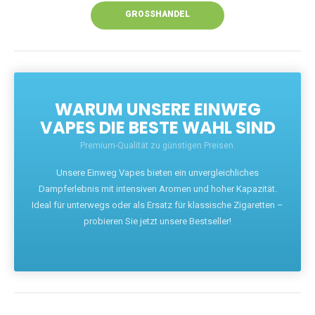
GROSSHANDEL
WARUM UNSERE EINWEG
VAPES DIE BESTE WAHL SIND
Premium-Qualität zu günstigen Preisen.
Unsere Einweg Vapes bieten ein unvergleichliches
Dampferlebnis mit intensiven Aromen und hoher Kapazität.
Ideal für unterwegs oder als Ersatz für klassische Zigaretten –
probieren Sie jetzt unsere Bestseller!