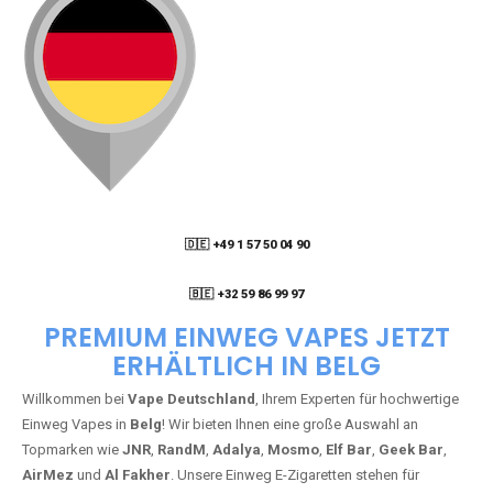
🇩🇪 +49 1 57 50 04 90
05
🇧🇪 +32 59 86 99 97
PREMIUM EINWEG VAPES JETZT
ERHÄLTLICH IN BELG
Willkommen bei
Vape Deutschland
, Ihrem Experten für hochwertige
Einweg Vapes in
Belg
! Wir bieten Ihnen eine große Auswahl an
Topmarken wie
JNR
,
RandM
,
Adalya
,
Mosmo
,
Elf Bar
,
Geek Bar
,
AirMez
und
Al Fakher
. Unsere Einweg E-Zigaretten stehen für