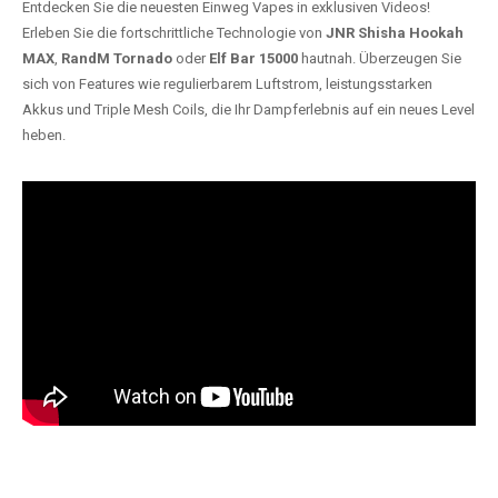
Entdecken Sie die neuesten Einweg Vapes in exklusiven Videos!
Erleben Sie die fortschrittliche Technologie von
JNR Shisha Hookah
MAX
,
RandM Tornado
oder
Elf Bar 15000
hautnah. Überzeugen Sie
sich von Features wie regulierbarem Luftstrom, leistungsstarken
Akkus und Triple Mesh Coils, die Ihr Dampferlebnis auf ein neues Level
heben.