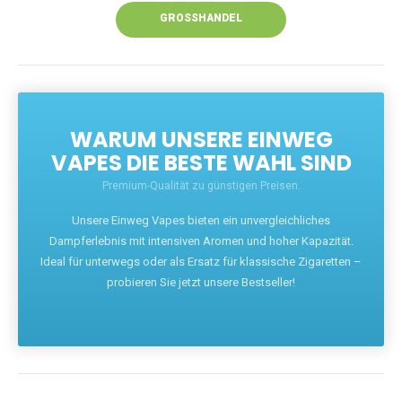
GROSSHANDEL
WARUM UNSERE EINWEG
VAPES DIE BESTE WAHL SIND
Premium-Qualität zu günstigen Preisen.
Unsere Einweg Vapes bieten ein unvergleichliches
Dampferlebnis mit intensiven Aromen und hoher Kapazität.
Ideal für unterwegs oder als Ersatz für klassische Zigaretten –
probieren Sie jetzt unsere Bestseller!