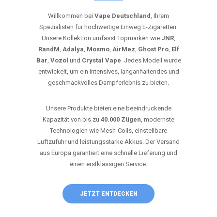
Willkommen bei
Vape Deutschland
, Ihrem
Spezialisten für hochwertige Einweg E-Zigaretten.
Unsere Kollektion umfasst Topmarken wie
JNR
,
RandM
,
Adalya
,
Mosmo
,
AirMez
,
Ghost Pro
,
Elf
Bar
,
Vozol
und
Crystal Vape
. Jedes Modell wurde
entwickelt, um ein intensives, langanhaltendes und
geschmackvolles Dampferlebnis zu bieten.
Unsere Produkte bieten eine beeindruckende
Kapazität von bis zu
40.000 Zügen
, modernste
Technologien wie Mesh-Coils, einstellbare
Luftzufuhr und leistungsstarke Akkus. Der Versand
aus Europa garantiert eine schnelle Lieferung und
einen erstklassigen Service.
JETZT ENTDECKEN