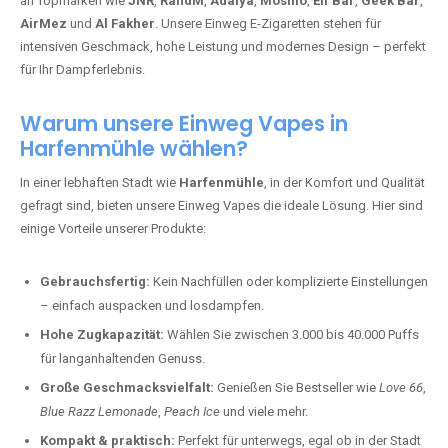
an Topmarken wie
JNR
,
RandM
,
Adalya
,
Mosmo
,
Elf Bar
,
Geek Bar
,
AirMez
und
Al Fakher
. Unsere Einweg E-Zigaretten stehen für
intensiven Geschmack, hohe Leistung und modernes Design – perfekt
für Ihr Dampferlebnis.
Warum unsere Einweg Vapes in
Harfenmühle wählen?
In einer lebhaften Stadt wie
Harfenmühle
, in der Komfort und Qualität
gefragt sind, bieten unsere Einweg Vapes die ideale Lösung. Hier sind
einige Vorteile unserer Produkte:
Gebrauchsfertig:
Kein Nachfüllen oder komplizierte Einstellungen
– einfach auspacken und losdampfen.
Hohe Zugkapazität:
Wählen Sie zwischen 3.000 bis 40.000 Puffs
für langanhaltenden Genuss.
Große Geschmacksvielfalt:
Genießen Sie Bestseller wie
Love 66
,
Blue Razz Lemonade
,
Peach Ice
und viele mehr.
Kompakt & praktisch:
Perfekt für unterwegs, egal ob in der Stadt