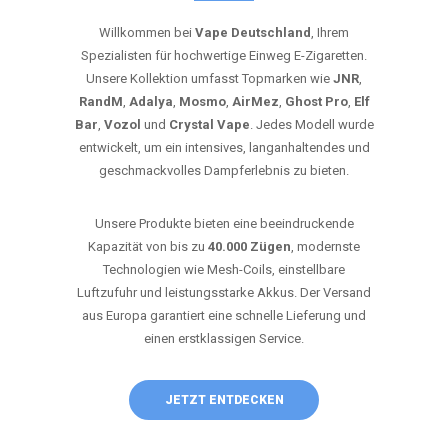
Willkommen bei
Vape Deutschland
, Ihrem
Spezialisten für hochwertige Einweg E-Zigaretten.
Unsere Kollektion umfasst Topmarken wie
JNR
,
RandM
,
Adalya
,
Mosmo
,
AirMez
,
Ghost Pro
,
Elf
Bar
,
Vozol
und
Crystal Vape
. Jedes Modell wurde
entwickelt, um ein intensives, langanhaltendes und
geschmackvolles Dampferlebnis zu bieten.
Unsere Produkte bieten eine beeindruckende
Kapazität von bis zu
40.000 Zügen
, modernste
Technologien wie Mesh-Coils, einstellbare
Luftzufuhr und leistungsstarke Akkus. Der Versand
aus Europa garantiert eine schnelle Lieferung und
einen erstklassigen Service.
JETZT ENTDECKEN