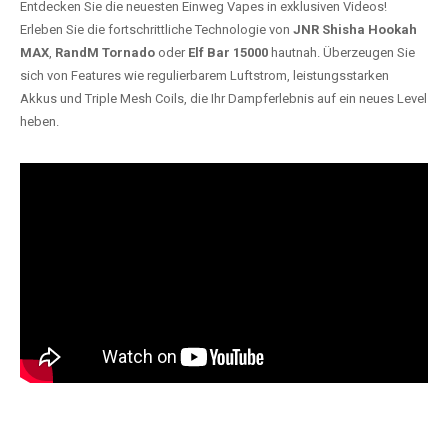
Entdecken Sie die neuesten Einweg Vapes in exklusiven Videos!
Erleben Sie die fortschrittliche Technologie von
JNR Shisha Hookah
MAX
,
RandM Tornado
oder
Elf Bar 15000
hautnah. Überzeugen Sie
sich von Features wie regulierbarem Luftstrom, leistungsstarken
Akkus und Triple Mesh Coils, die Ihr Dampferlebnis auf ein neues Level
heben.