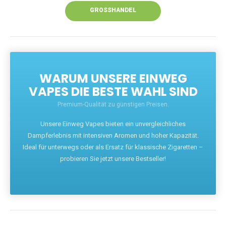
GROSSHANDEL
WARUM UNSERE EINWEG
VAPES DIE BESTE WAHL SIND
Premium-Qualität zu günstigen Preisen.
Unsere Einweg Vapes bieten ein unvergleichliches
Dampferlebnis mit intensiven Aromen und hoher Kapazität.
Ideal für unterwegs oder als Ersatz für klassische Zigaretten –
probieren Sie jetzt unsere Bestseller!