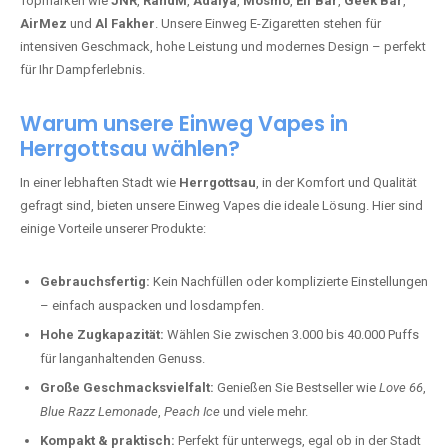
Topmarken wie
JNR
,
RandM
,
Adalya
,
Mosmo
,
Elf Bar
,
Geek Bar
,
AirMez
und
Al Fakher
. Unsere Einweg E-Zigaretten stehen für
intensiven Geschmack, hohe Leistung und modernes Design – perfekt
für Ihr Dampferlebnis.
Warum unsere Einweg Vapes in
Herrgottsau wählen?
In einer lebhaften Stadt wie
Herrgottsau
, in der Komfort und Qualität
gefragt sind, bieten unsere Einweg Vapes die ideale Lösung. Hier sind
einige Vorteile unserer Produkte:
Gebrauchsfertig:
Kein Nachfüllen oder komplizierte Einstellungen
– einfach auspacken und losdampfen.
Hohe Zugkapazität:
Wählen Sie zwischen 3.000 bis 40.000 Puffs
für langanhaltenden Genuss.
Große Geschmacksvielfalt:
Genießen Sie Bestseller wie
Love 66
,
Blue Razz Lemonade
,
Peach Ice
und viele mehr.
Kompakt & praktisch:
Perfekt für unterwegs, egal ob in der Stadt