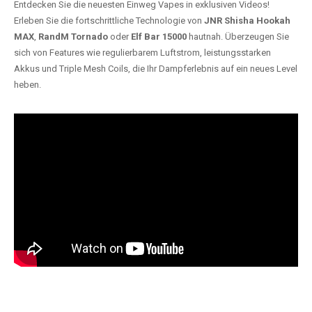
Entdecken Sie die neuesten Einweg Vapes in exklusiven Videos!
Erleben Sie die fortschrittliche Technologie von
JNR Shisha Hookah
MAX
,
RandM Tornado
oder
Elf Bar 15000
hautnah. Überzeugen Sie
sich von Features wie regulierbarem Luftstrom, leistungsstarken
Akkus und Triple Mesh Coils, die Ihr Dampferlebnis auf ein neues Level
heben.