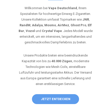
Willkommen bei
Vape Deutschland
, Ihrem
Spezialisten für hochwertige Einweg E-Zigaretten.
Unsere Kollektion umfasst Topmarken wie
JNR
,
RandM
,
Adalya
,
Mosmo
,
AirMez
,
Ghost Pro
,
Elf
Bar
,
Vozol
und
Crystal Vape
. Jedes Modell wurde
entwickelt, um ein intensives, langanhaltendes und
geschmackvolles Dampferlebnis zu bieten.
Unsere Produkte bieten eine beeindruckende
Kapazität von bis zu
40.000 Zügen
, modernste
Technologien wie Mesh-Coils, einstellbare
Luftzufuhr und leistungsstarke Akkus. Der Versand
aus Europa garantiert eine schnelle Lieferung und
einen erstklassigen Service.
JETZT ENTDECKEN