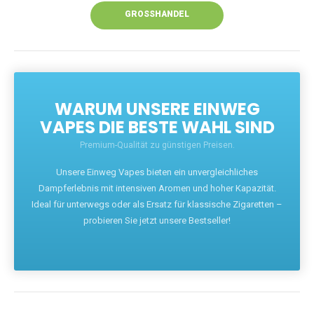
GROSSHANDEL
WARUM UNSERE EINWEG
VAPES DIE BESTE WAHL SIND
Premium-Qualität zu günstigen Preisen.
Unsere Einweg Vapes bieten ein unvergleichliches
Dampferlebnis mit intensiven Aromen und hoher Kapazität.
Ideal für unterwegs oder als Ersatz für klassische Zigaretten –
probieren Sie jetzt unsere Bestseller!