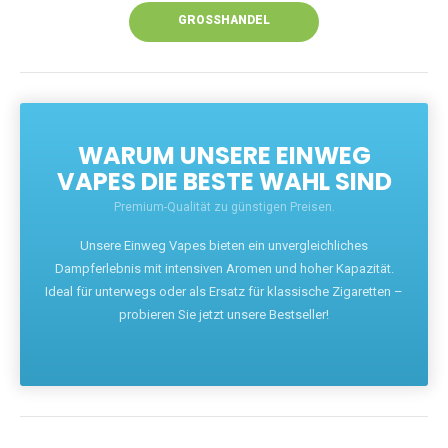
GROSSHANDEL
WARUM UNSERE EINWEG
VAPES DIE BESTE WAHL SIND
Premium-Qualität zu günstigen Preisen.
Unsere Einweg Vapes bieten ein unvergleichliches
Dampferlebnis mit intensiven Aromen und hoher Kapazität.
Ideal für unterwegs oder als Ersatz für klassische Zigaretten –
probieren Sie jetzt unsere Bestseller!