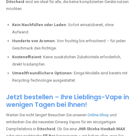
Ditscheid
sind sie ideal für alle, die keine komplizierten Geräte nutzen
möchten:
Kein Nachfüllen oder Laden:
Sofort einsatzbereit, ohne
Aufwand.
Hunderte von Aromen:
Von fruchtig bis erfrischend – für jeden
Geschmack das Richtige.
Kosteneffizient:
Keine zusätzlichen Zubehörteile erforderlich,
direkt losdampfen.
Umweltfreundlichere Optionen:
Einige Modelle sind bereits mit
Recycling-Technologie ausgestattet.
Jetzt bestellen – Ihre Lieblings-Vape in
wenigen Tagen bei Ihnen!
Warten Sie nicht länger! Besuchen Sie unseren
Online-Shop
und
entdecken Sie die neuesten Einweg Vapes für ein einzigartiges
Dampferlebnis in
Ditscheid
. Ob Sie eine
JNR Shisha Hookah MAX
oder eine praktische
Elf Bar
bevorzugen – wir haben alles, was Sie