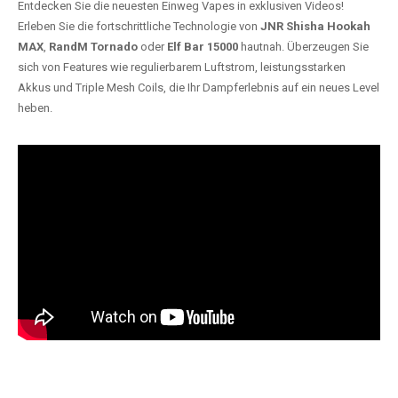
Entdecken Sie die neuesten Einweg Vapes in exklusiven Videos!
Erleben Sie die fortschrittliche Technologie von
JNR Shisha Hookah
MAX
,
RandM Tornado
oder
Elf Bar 15000
hautnah. Überzeugen Sie
sich von Features wie regulierbarem Luftstrom, leistungsstarken
Akkus und Triple Mesh Coils, die Ihr Dampferlebnis auf ein neues Level
heben.