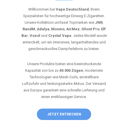
Willkommen bei
Vape Deutschland
, Ihrem
Spezialisten für hochwertige Einweg E-Zigaretten.
Unsere Kollektion umfasst Topmarken wie
JNR
,
RandM
,
Adalya
,
Mosmo
,
AirMez
,
Ghost Pro
,
Elf
Bar
,
Vozol
und
Crystal Vape
. Jedes Modell wurde
entwickelt, um ein intensives, langanhaltendes und
geschmackvolles Dampferlebnis zu bieten.
Unsere Produkte bieten eine beeindruckende
Kapazität von bis zu
40.000 Zügen
, modernste
Technologien wie Mesh-Coils, einstellbare
Luftzufuhr und leistungsstarke Akkus. Der Versand
aus Europa garantiert eine schnelle Lieferung und
einen erstklassigen Service.
JETZT ENTDECKEN