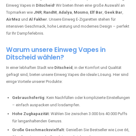
Einweg Vapes in
Ditscheid
! Wir bieten Ihnen eine große Auswahl an
Topmarken wie
JNR
,
RandM
,
Adalya
,
Mosmo
,
Elf Bar
,
Geek Bar
,
AirMez
und
Al Fakher
. Unsere Einweg E-Zigaretten stehen für
intensiven Geschmack, hohe Leistung und modernes Design – perfekt
für Ihr Dampferlebnis.
Warum unsere Einweg Vapes in
Ditscheid wählen?
In einer lebhaften Stadt wie
Ditscheid
, in der Komfort und Qualität
gefragt sind, bieten unsere Einweg Vapes die ideale Lösung. Hier sind
einige Vorteile unserer Produkte:
Gebrauchsfertig:
Kein Nachfüllen oder komplizierte Einstellungen
– einfach auspacken und losdampfen.
Hohe Zugkapazität:
Wählen Sie zwischen 3.000 bis 40.000 Puffs
für langanhaltenden Genuss.
Große Geschmacksvielfalt:
Genießen Sie Bestseller wie
Love 66
,