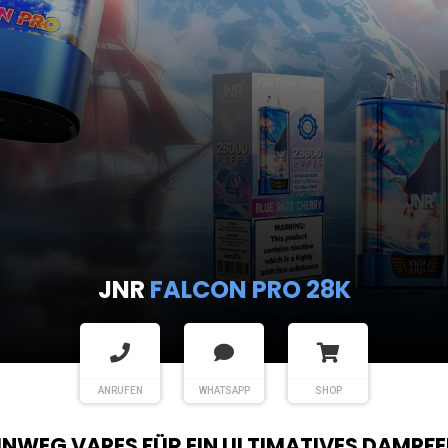
JNR
FALCON PRO 28K
ANRUFEN
WHATSAPP
SHOP
EINWEG VAPES FÜR EIN ULTIMATIVES DAMPFE