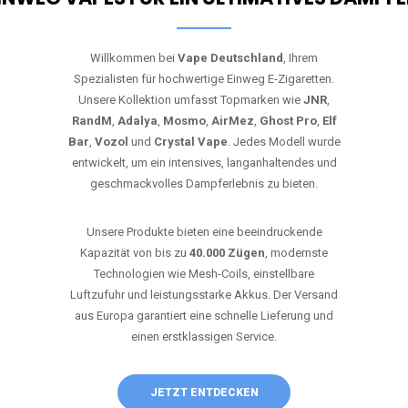
Willkommen bei
Vape Deutschland
, Ihrem
Spezialisten für hochwertige Einweg E-Zigaretten.
Unsere Kollektion umfasst Topmarken wie
JNR
,
RandM
,
Adalya
,
Mosmo
,
AirMez
,
Ghost Pro
,
Elf
Bar
,
Vozol
und
Crystal Vape
. Jedes Modell wurde
entwickelt, um ein intensives, langanhaltendes und
geschmackvolles Dampferlebnis zu bieten.
Unsere Produkte bieten eine beeindruckende
Kapazität von bis zu
40.000 Zügen
, modernste
Technologien wie Mesh-Coils, einstellbare
Luftzufuhr und leistungsstarke Akkus. Der Versand
aus Europa garantiert eine schnelle Lieferung und
einen erstklassigen Service.
JETZT ENTDECKEN