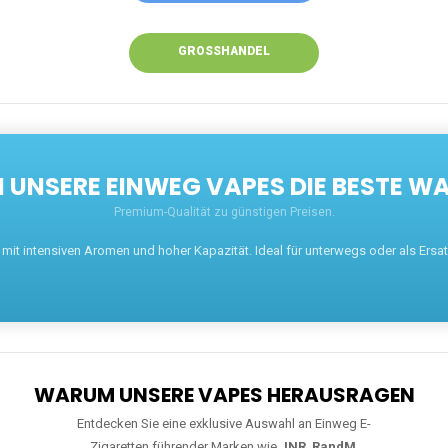
GROSSHANDEL
UNSERE EINWEG VAPES DIE BESTE WA
Premium-Qualität zu günstigen Preisen.
t intensiven Aromen und hoher Kapazität. Ideal für unterwegs oder als Ersatz 
WARUM UNSERE VAPES HERAUSRAGEN
Entdecken Sie eine exklusive Auswahl an Einweg E-
Zigaretten führender Marken wie
JNR
,
RandM
,