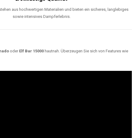
ehen aus hochwertigen Materialien und bieten ein sicheres, langlebiges
sowie intensives Dampferlebnis.
nado
oder
Elf Bar 15000
hautnah. Überzeugen Sie sich von Features wie