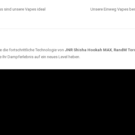
s sind unsere Vapes ideal
Unsere Einweg Vapes best
 die fortschrittliche Technologie von
JNR Shisha Hookah MAX
,
RandM Tor
e Ihr Dampferlebnis auf ein neues Level heben.