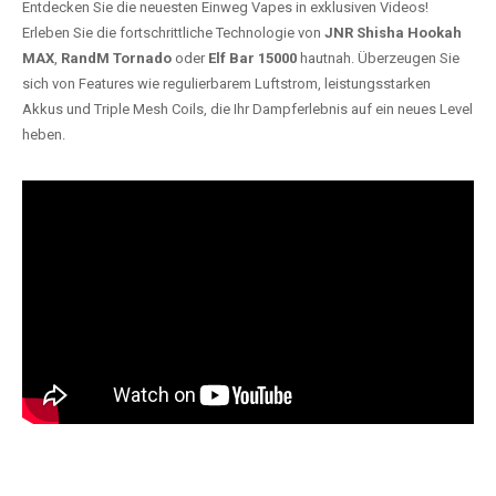
Entdecken Sie die neuesten Einweg Vapes in exklusiven Videos!
Erleben Sie die fortschrittliche Technologie von
JNR Shisha Hookah
MAX
,
RandM Tornado
oder
Elf Bar 15000
hautnah. Überzeugen Sie
sich von Features wie regulierbarem Luftstrom, leistungsstarken
Akkus und Triple Mesh Coils, die Ihr Dampferlebnis auf ein neues Level
heben.