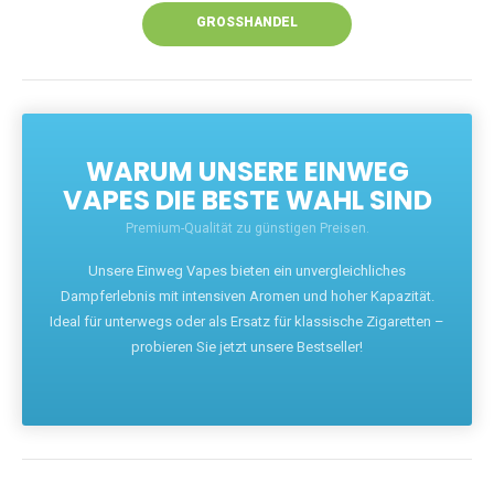
GROSSHANDEL
WARUM UNSERE EINWEG
VAPES DIE BESTE WAHL SIND
Premium-Qualität zu günstigen Preisen.
Unsere Einweg Vapes bieten ein unvergleichliches
Dampferlebnis mit intensiven Aromen und hoher Kapazität.
Ideal für unterwegs oder als Ersatz für klassische Zigaretten –
probieren Sie jetzt unsere Bestseller!