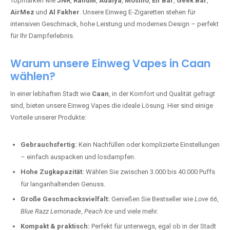
Topmarken wie
JNR
,
RandM
,
Adalya
,
Mosmo
,
Elf Bar
,
Geek Bar
,
AirMez
und
Al Fakher
. Unsere Einweg E-Zigaretten stehen für
intensiven Geschmack, hohe Leistung und modernes Design – perfekt
für Ihr Dampferlebnis.
Warum unsere Einweg Vapes in Caan
wählen?
In einer lebhaften Stadt wie
Caan
, in der Komfort und Qualität gefragt
sind, bieten unsere Einweg Vapes die ideale Lösung. Hier sind einige
Vorteile unserer Produkte:
Gebrauchsfertig:
Kein Nachfüllen oder komplizierte Einstellungen
– einfach auspacken und losdampfen.
Hohe Zugkapazität:
Wählen Sie zwischen 3.000 bis 40.000 Puffs
für langanhaltenden Genuss.
Große Geschmacksvielfalt:
Genießen Sie Bestseller wie
Love 66
,
Blue Razz Lemonade
,
Peach Ice
und viele mehr.
Kompakt & praktisch:
Perfekt für unterwegs, egal ob in der Stadt