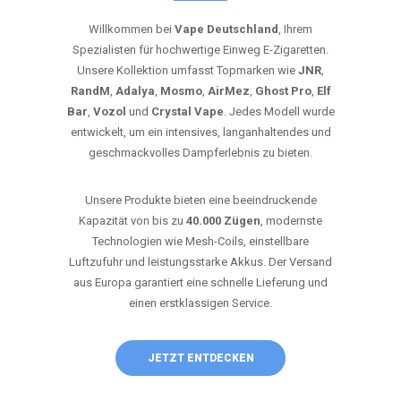
Willkommen bei
Vape Deutschland
, Ihrem
Spezialisten für hochwertige Einweg E-Zigaretten.
Unsere Kollektion umfasst Topmarken wie
JNR
,
RandM
,
Adalya
,
Mosmo
,
AirMez
,
Ghost Pro
,
Elf
Bar
,
Vozol
und
Crystal Vape
. Jedes Modell wurde
entwickelt, um ein intensives, langanhaltendes und
geschmackvolles Dampferlebnis zu bieten.
Unsere Produkte bieten eine beeindruckende
Kapazität von bis zu
40.000 Zügen
, modernste
Technologien wie Mesh-Coils, einstellbare
Luftzufuhr und leistungsstarke Akkus. Der Versand
aus Europa garantiert eine schnelle Lieferung und
einen erstklassigen Service.
JETZT ENTDECKEN