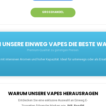
GROSSHANDEL
UNSERE EINWEG VAPES DIE BESTE WA
Premium-Qualität zu günstigen Preisen.
t intensiven Aromen und hoher Kapazität. Ideal für unterwegs oder als Ersatz 
WARUM UNSERE VAPES HERAUSRAGEN
Entdecken Sie eine exklusive Auswahl an Einweg E-
Zigaretten führender Marken wie
JNR
,
RandM
,