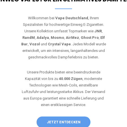
Willkommen bei
Vape Deutschland
, Ihrem
Spezialisten für hochwertige Einweg E-Zigaretten.
Unsere Kollektion umfasst Topmarken wie
JNR
,
RandM
,
Adalya
,
Mosmo
,
AirMez
,
Ghost Pro
,
Elf
Bar
,
Vozol
und
Crystal Vape
. Jedes Modell wurde
entwickelt, um ein intensives, langanhaltendes und
geschmackvolles Dampferlebnis zu bieten.
Unsere Produkte bieten eine beeindruckende
Kapazität von bis zu
40.000 Zügen
, modernste
Technologien wie Mesh-Coils, einstellbare
Luftzufuhr und leistungsstarke Akkus. Der Versand
aus Europa garantiert eine schnelle Lieferung und
einen erstklassigen Service.
JETZT ENTDECKEN