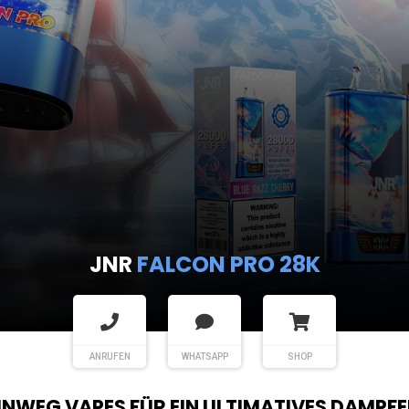
JNR
FALCON PRO 28K
ANRUFEN
WHATSAPP
SHOP
EINWEG VAPES FÜR EIN ULTIMATIVES DAMPFE