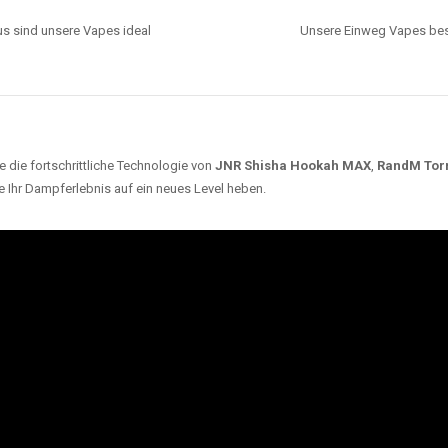
s sind unsere Vapes ideal
Unsere Einweg Vapes best
 die fortschrittliche Technologie von
JNR Shisha Hookah MAX
,
RandM Tor
e Ihr Dampferlebnis auf ein neues Level heben.