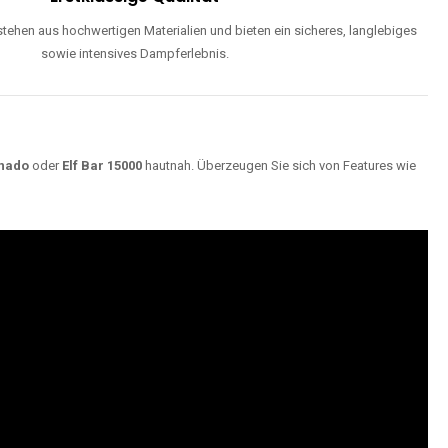
ehen aus hochwertigen Materialien und bieten ein sicheres, langlebiges
sowie intensives Dampferlebnis.
nado
oder
Elf Bar 15000
hautnah. Überzeugen Sie sich von Features wie