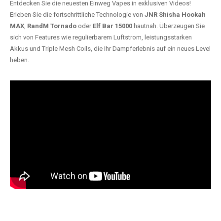
Entdecken Sie die neuesten Einweg Vapes in exklusiven Videos!
Erleben Sie die fortschrittliche Technologie von
JNR Shisha Hookah
MAX
,
RandM Tornado
oder
Elf Bar 15000
hautnah. Überzeugen Sie
sich von Features wie regulierbarem Luftstrom, leistungsstarken
Akkus und Triple Mesh Coils, die Ihr Dampferlebnis auf ein neues Level
heben.