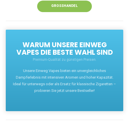
GROSSHANDEL
WARUM UNSERE EINWEG
VAPES DIE BESTE WAHL SIND
Premium-Qualität zu günstigen Preisen.
Unsere Einweg Vapes bieten ein unvergleichliches
Dampferlebnis mit intensiven Aromen und hoher Kapazität.
Ideal für unterwegs oder als Ersatz für klassische Zigaretten –
probieren Sie jetzt unsere Bestseller!