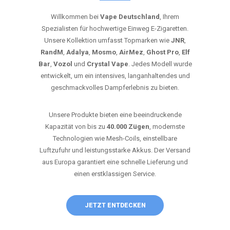
Willkommen bei
Vape Deutschland
, Ihrem
Spezialisten für hochwertige Einweg E-Zigaretten.
Unsere Kollektion umfasst Topmarken wie
JNR
,
RandM
,
Adalya
,
Mosmo
,
AirMez
,
Ghost Pro
,
Elf
Bar
,
Vozol
und
Crystal Vape
. Jedes Modell wurde
entwickelt, um ein intensives, langanhaltendes und
geschmackvolles Dampferlebnis zu bieten.
Unsere Produkte bieten eine beeindruckende
Kapazität von bis zu
40.000 Zügen
, modernste
Technologien wie Mesh-Coils, einstellbare
Luftzufuhr und leistungsstarke Akkus. Der Versand
aus Europa garantiert eine schnelle Lieferung und
einen erstklassigen Service.
JETZT ENTDECKEN