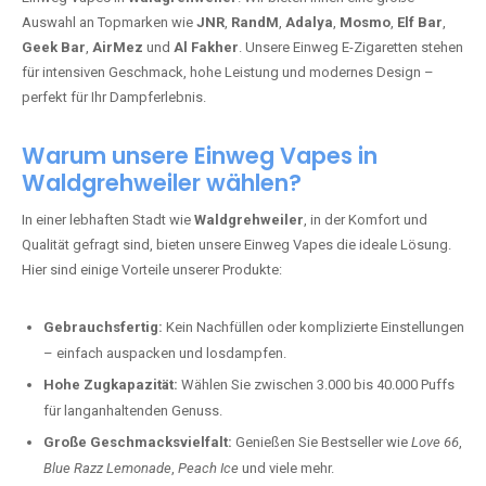
Auswahl an Topmarken wie
JNR
,
RandM
,
Adalya
,
Mosmo
,
Elf Bar
,
Geek Bar
,
AirMez
und
Al Fakher
. Unsere Einweg E-Zigaretten stehen
für intensiven Geschmack, hohe Leistung und modernes Design –
perfekt für Ihr Dampferlebnis.
Warum unsere Einweg Vapes in
Waldgrehweiler wählen?
In einer lebhaften Stadt wie
Waldgrehweiler
, in der Komfort und
Qualität gefragt sind, bieten unsere Einweg Vapes die ideale Lösung.
Hier sind einige Vorteile unserer Produkte:
Gebrauchsfertig:
Kein Nachfüllen oder komplizierte Einstellungen
– einfach auspacken und losdampfen.
Hohe Zugkapazität:
Wählen Sie zwischen 3.000 bis 40.000 Puffs
für langanhaltenden Genuss.
Große Geschmacksvielfalt:
Genießen Sie Bestseller wie
Love 66
,
Blue Razz Lemonade
,
Peach Ice
und viele mehr.