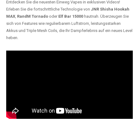
Entdecken Sie die neuesten Einweg Vapes in exklusiven Videos!
Erleben Sie die fortschrittliche Technologie von
JNR Shisha Hookah
MAX
,
RandM Tornado
oder
Elf Bar 15000
hautnah. Überzeugen Sie
sich von Features wie regulierbarem Luftstrom, leistungsstarken
Akkus und Triple Mesh Coils, die Ihr Dampferlebnis auf ein neues Level
heben.