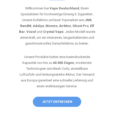
Willkommen bei
Vape Deutschland
, Ihrem
Spezialisten für hochwertige Einweg E-Zigaretten.
Unsere Kollektion umfasst Topmarken wie
JNR
,
RandM
,
Adalya
,
Mosmo
,
AirMez
,
Ghost Pro
,
Elf
Bar
,
Vozol
und
Crystal Vape
. Jedes Modell wurde
entwickelt, um ein intensives, langanhaltendes und
geschmackvolles Dampferlebnis zu bieten.
Unsere Produkte bieten eine beeindruckende
Kapazität von bis zu
40.000 Zügen
, modernste
Technologien wie Mesh-Coils, einstellbare
Luftzufuhr und leistungsstarke Akkus. Der Versand
aus Europa garantiert eine schnelle Lieferung und
einen erstklassigen Service.
JETZT ENTDECKEN