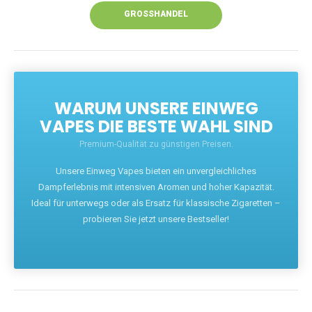
GROSSHANDEL
WARUM UNSERE EINWEG
VAPES DIE BESTE WAHL SIND
Premium-Qualität zu günstigen Preisen.
Unsere Einweg Vapes bieten ein unvergleichliches
Dampferlebnis mit intensiven Aromen und hoher Kapazität.
Ideal für unterwegs oder als Ersatz für klassische Zigaretten –
probieren Sie jetzt unsere Bestseller!