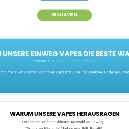
GROSSHANDEL
UNSERE EINWEG VAPES DIE BESTE WA
Premium-Qualität zu günstigen Preisen.
t intensiven Aromen und hoher Kapazität. Ideal für unterwegs oder als Ersatz 
WARUM UNSERE VAPES HERAUSRAGEN
Entdecken Sie eine exklusive Auswahl an Einweg E-
Zigaretten führender Marken wie
JNR
,
RandM
,