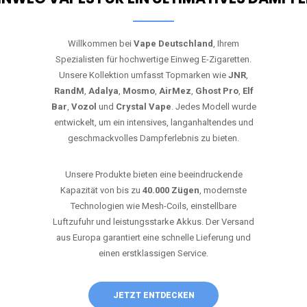
Willkommen bei
Vape Deutschland
, Ihrem
Spezialisten für hochwertige Einweg E-Zigaretten.
Unsere Kollektion umfasst Topmarken wie
JNR
,
RandM
,
Adalya
,
Mosmo
,
AirMez
,
Ghost Pro
,
Elf
Bar
,
Vozol
und
Crystal Vape
. Jedes Modell wurde
entwickelt, um ein intensives, langanhaltendes und
geschmackvolles Dampferlebnis zu bieten.
Unsere Produkte bieten eine beeindruckende
Kapazität von bis zu
40.000 Zügen
, modernste
Technologien wie Mesh-Coils, einstellbare
Luftzufuhr und leistungsstarke Akkus. Der Versand
aus Europa garantiert eine schnelle Lieferung und
einen erstklassigen Service.
JETZT ENTDECKEN