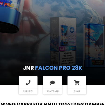
JNR
FALCON PRO 28K
ANRUFEN
WHATSAPP
SHOP
EINWEG VAPES FÜR EIN ULTIMATIVES DAMPFE