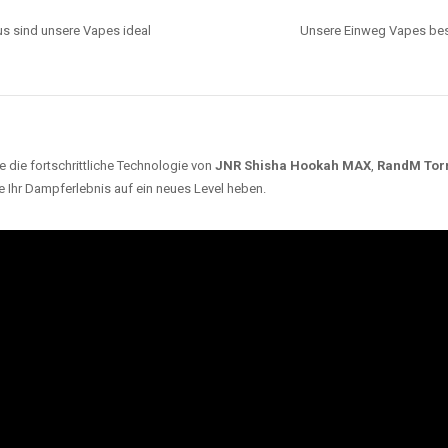
s sind unsere Vapes ideal
Unsere Einweg Vapes best
 die fortschrittliche Technologie von
JNR Shisha Hookah MAX
,
RandM Tor
e Ihr Dampferlebnis auf ein neues Level heben.