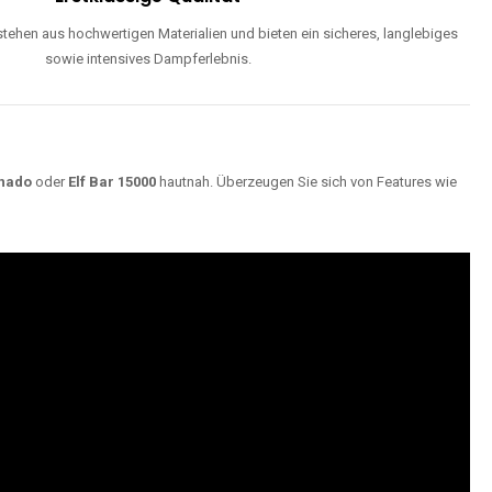
ehen aus hochwertigen Materialien und bieten ein sicheres, langlebiges
sowie intensives Dampferlebnis.
nado
oder
Elf Bar 15000
hautnah. Überzeugen Sie sich von Features wie