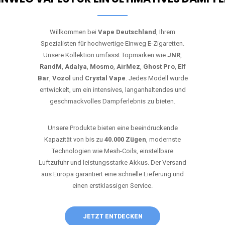
Willkommen bei
Vape Deutschland
, Ihrem
Spezialisten für hochwertige Einweg E-Zigaretten.
Unsere Kollektion umfasst Topmarken wie
JNR
,
RandM
,
Adalya
,
Mosmo
,
AirMez
,
Ghost Pro
,
Elf
Bar
,
Vozol
und
Crystal Vape
. Jedes Modell wurde
entwickelt, um ein intensives, langanhaltendes und
geschmackvolles Dampferlebnis zu bieten.
Unsere Produkte bieten eine beeindruckende
Kapazität von bis zu
40.000 Zügen
, modernste
Technologien wie Mesh-Coils, einstellbare
Luftzufuhr und leistungsstarke Akkus. Der Versand
aus Europa garantiert eine schnelle Lieferung und
einen erstklassigen Service.
JETZT ENTDECKEN