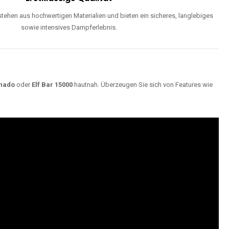
ehen aus hochwertigen Materialien und bieten ein sicheres, langlebiges
sowie intensives Dampferlebnis.
nado
oder
Elf Bar 15000
hautnah. Überzeugen Sie sich von Features wie