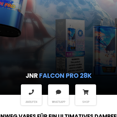
JNR
FALCON PRO 28K
ANRUFEN
WHATSAPP
SHOP
EINWEG VAPES FÜR EIN ULTIMATIVES DAMPFE