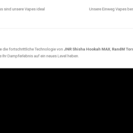
s sind unsere Vapes ideal
Unsere Einweg Vapes best
 die fortschrittliche Technologie von
JNR Shisha Hookah MAX
,
RandM Tor
e Ihr Dampferlebnis auf ein neues Level heben.