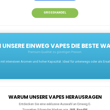
GROSSHANDEL
UNSERE EINWEG VAPES DIE BESTE WA
Premium-Qualität zu günstigen Preisen.
t intensiven Aromen und hoher Kapazität. Ideal für unterwegs oder als Ersatz 
WARUM UNSERE VAPES HERAUSRAGEN
Entdecken Sie eine exklusive Auswahl an Einweg E-
Zigaretten führender Marken wie
JNR
,
RandM
,