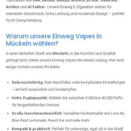
Topmarken wie
JNR
,
RandM
,
Adalya
,
Mosmo
,
Elf Bar
,
Geek Bar
,
AirMez
und
Al Fakher
. Unsere Einweg E-Zigaretten stehen für
intensiven Geschmack, hohe Leistung und modernes Design – perfekt
für Ihr Dampferlebnis.
Warum unsere Einweg Vapes in
Mückeln wählen?
In einer lebhaften Stadt wie
Mückeln
, in der Komfort und Qualität
gefragt sind, bieten unsere Einweg Vapes die ideale Lösung. Hier sind
einige Vorteile unserer Produkte:
Gebrauchsfertig:
Kein Nachfüllen oder komplizierte Einstellungen
– einfach auspacken und losdampfen.
Hohe Zugkapazität:
Wählen Sie zwischen 3.000 bis 40.000 Puffs
für langanhaltenden Genuss.
Große Geschmacksvielfalt:
Genießen Sie Bestseller wie
Love 66
,
Blue Razz Lemonade
,
Peach Ice
und viele mehr.
Kompakt & praktisch:
Perfekt für unterwegs, egal ob in der Stadt