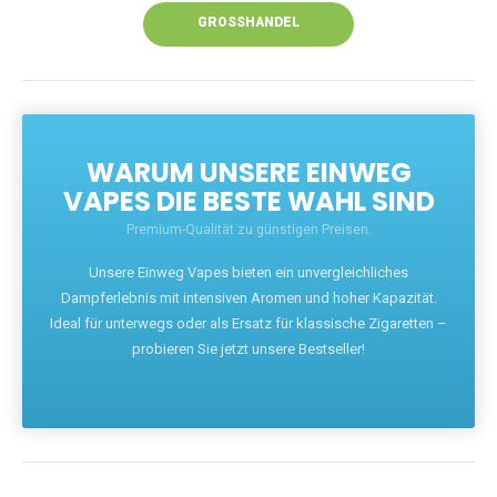
GROSSHANDEL
WARUM UNSERE EINWEG
VAPES DIE BESTE WAHL SIND
Premium-Qualität zu günstigen Preisen.
Unsere Einweg Vapes bieten ein unvergleichliches
Dampferlebnis mit intensiven Aromen und hoher Kapazität.
Ideal für unterwegs oder als Ersatz für klassische Zigaretten –
probieren Sie jetzt unsere Bestseller!