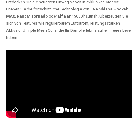
Entdecken Sie die neuesten Einweg Vapes in exklusiven Videos!
Erleben Sie die fortschrittliche Technologie von
JNR Shisha Hookah
MAX
,
RandM Tornado
oder
Elf Bar 15000
hautnah. Überzeugen Sie
sich von Features wie regulierbarem Luftstrom, leistungsstarken
Akkus und Triple Mesh Coils, die Ihr Dampferlebnis auf ein neues Level
heben.