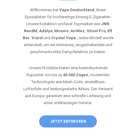
Willkommen bei
Vape Deutschland
, Ihrem
Spezialisten für hochwertige Einweg E-Zigaretten.
Unsere Kollektion umfasst Topmarken wie
JNR
,
RandM
,
Adalya
,
Mosmo
,
AirMez
,
Ghost Pro
,
Elf
Bar
,
Vozol
und
Crystal Vape
. Jedes Modell wurde
entwickelt, um ein intensives, langanhaltendes und
geschmackvolles Dampferlebnis zu bieten.
Unsere Produkte bieten eine beeindruckende
Kapazität von bis zu
40.000 Zügen
, modernste
Technologien wie Mesh-Coils, einstellbare
Luftzufuhr und leistungsstarke Akkus. Der Versand
aus Europa garantiert eine schnelle Lieferung und
einen erstklassigen Service.
JETZT ENTDECKEN