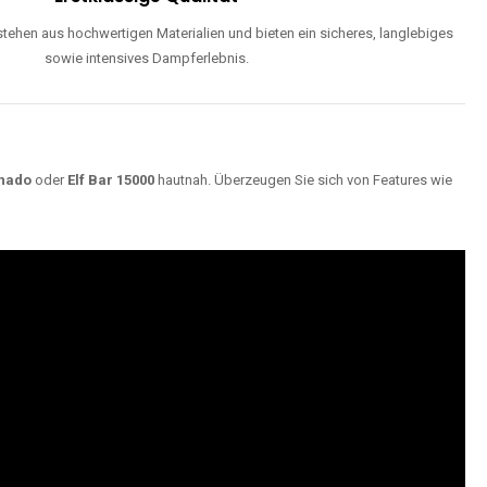
ehen aus hochwertigen Materialien und bieten ein sicheres, langlebiges
sowie intensives Dampferlebnis.
nado
oder
Elf Bar 15000
hautnah. Überzeugen Sie sich von Features wie