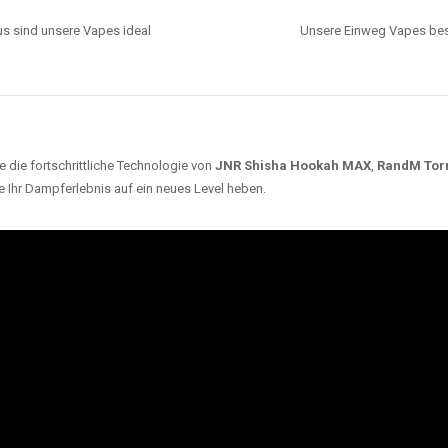
s sind unsere Vapes ideal
Unsere Einweg Vapes best
 die fortschrittliche Technologie von
JNR Shisha Hookah MAX
,
RandM Tor
e Ihr Dampferlebnis auf ein neues Level heben.