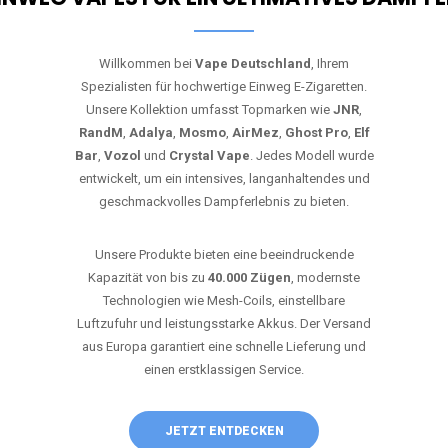
Willkommen bei
Vape Deutschland
, Ihrem
Spezialisten für hochwertige Einweg E-Zigaretten.
Unsere Kollektion umfasst Topmarken wie
JNR
,
RandM
,
Adalya
,
Mosmo
,
AirMez
,
Ghost Pro
,
Elf
Bar
,
Vozol
und
Crystal Vape
. Jedes Modell wurde
entwickelt, um ein intensives, langanhaltendes und
geschmackvolles Dampferlebnis zu bieten.
Unsere Produkte bieten eine beeindruckende
Kapazität von bis zu
40.000 Zügen
, modernste
Technologien wie Mesh-Coils, einstellbare
Luftzufuhr und leistungsstarke Akkus. Der Versand
aus Europa garantiert eine schnelle Lieferung und
einen erstklassigen Service.
JETZT ENTDECKEN