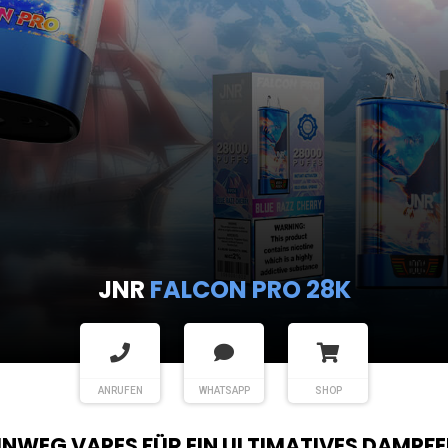
JNR
FALCON PRO 28K
ANRUFEN
WHATSAPP
SHOP
EINWEG VAPES FÜR EIN ULTIMATIVES DAMPFE