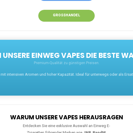
GROSSHANDEL
UNSERE EINWEG VAPES DIE BESTE WA
Premium-Qualität zu günstigen Preisen.
t intensiven Aromen und hoher Kapazität. Ideal für unterwegs oder als Ersatz 
WARUM UNSERE VAPES HERAUSRAGEN
Entdecken Sie eine exklusive Auswahl an Einweg E-
Zigaretten führender Marken wie
JNR
,
RandM
,