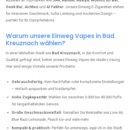
Auswahl an Topmarken wie
JNR
,
RandM
,
Adalya
,
Mosmo
,
Elf Bar
,
Geek Bar
,
AirMez
und
Al Fakher
. Unsere Einweg E-Zigaretten stehen
für intensiven Geschmack, hohe Leistung und modernes Design –
perfekt für Ihr Dampferlebnis.
Warum unsere Einweg Vapes in Bad
Kreuznach wählen?
In einer lebhaften Stadt wie
Bad Kreuznach
, in der Komfort und
Qualität gefragt sind, bieten unsere Einweg Vapes die ideale Lösung.
Hier sind einige Vorteile unserer Produkte:
Gebrauchsfertig:
Kein Nachfüllen oder komplizierte Einstellungen
– einfach auspacken und losdampfen.
Hohe Zugkapazität:
Wählen Sie zwischen 3.000 bis 40.000 Puffs
für langanhaltenden Genuss.
Große Geschmacksvielfalt:
Genießen Sie Bestseller wie
Love 66
,
Blue Razz Lemonade
,
Peach Ice
und viele mehr.
Kompakt & praktisch:
Perfekt für unterwegs, egal ob in der Stadt