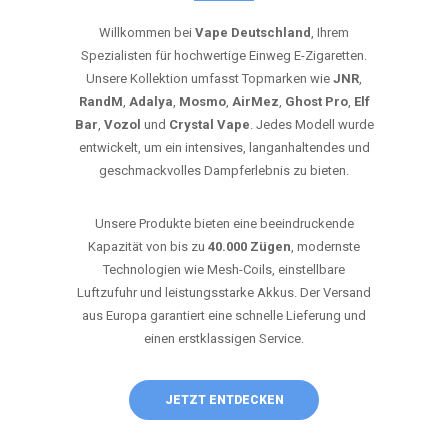
Willkommen bei
Vape Deutschland
, Ihrem
Spezialisten für hochwertige Einweg E-Zigaretten.
Unsere Kollektion umfasst Topmarken wie
JNR
,
RandM
,
Adalya
,
Mosmo
,
AirMez
,
Ghost Pro
,
Elf
Bar
,
Vozol
und
Crystal Vape
. Jedes Modell wurde
entwickelt, um ein intensives, langanhaltendes und
geschmackvolles Dampferlebnis zu bieten.
Unsere Produkte bieten eine beeindruckende
Kapazität von bis zu
40.000 Zügen
, modernste
Technologien wie Mesh-Coils, einstellbare
Luftzufuhr und leistungsstarke Akkus. Der Versand
aus Europa garantiert eine schnelle Lieferung und
einen erstklassigen Service.
JETZT ENTDECKEN