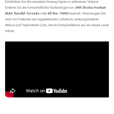
Entdecken Sie die neuesten Einweg Vapes in exklusiven Videos!
Erleben Sie die fortschrittliche Technologie von
JNR Shisha Hookah
MAX
,
RandM Tornado
oder
Elf Bar 15000
hautnah. Überzeugen Sie
sich von Features wie regulierbarem Luftstrom, leistungsstarken
Akkus und Triple Mesh Coils, die Ihr Dampferlebnis auf ein neues Level
heben.