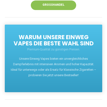
GROSSHANDEL
WARUM UNSERE EINWEG
VAPES DIE BESTE WAHL SIND
Premium-Qualität zu günstigen Preisen.
Unsere Einweg Vapes bieten ein unvergleichliches
Dampferlebnis mit intensiven Aromen und hoher Kapazität.
Ideal für unterwegs oder als Ersatz für klassische Zigaretten –
probieren Sie jetzt unsere Bestseller!