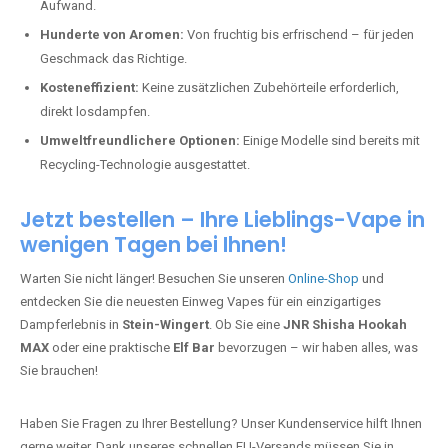
Aufwand.
Hunderte von Aromen:
Von fruchtig bis erfrischend – für jeden
Geschmack das Richtige.
Kosteneffizient:
Keine zusätzlichen Zubehörteile erforderlich,
direkt losdampfen.
Umweltfreundlichere Optionen:
Einige Modelle sind bereits mit
Recycling-Technologie ausgestattet.
Jetzt bestellen – Ihre Lieblings-Vape in
wenigen Tagen bei Ihnen!
Warten Sie nicht länger! Besuchen Sie unseren
Online-Shop
und
entdecken Sie die neuesten Einweg Vapes für ein einzigartiges
Dampferlebnis in
Stein-Wingert
. Ob Sie eine
JNR Shisha Hookah
MAX
oder eine praktische
Elf Bar
bevorzugen – wir haben alles, was
Sie brauchen!
Haben Sie Fragen zu Ihrer Bestellung? Unser Kundenservice hilft Ihnen
gerne weiter. Dank unseres schnellen EU-Versands müssen Sie in