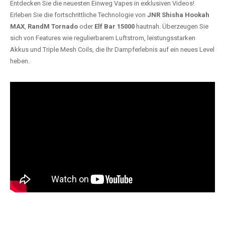
Entdecken Sie die neuesten Einweg Vapes in exklusiven Videos!
Erleben Sie die fortschrittliche Technologie von
JNR Shisha Hookah
MAX
,
RandM Tornado
oder
Elf Bar 15000
hautnah. Überzeugen Sie
sich von Features wie regulierbarem Luftstrom, leistungsstarken
Akkus und Triple Mesh Coils, die Ihr Dampferlebnis auf ein neues Level
heben.