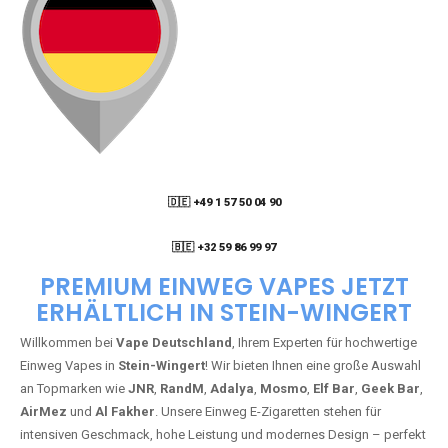
🇩🇪 +49 1 57 50 04 90
05
🇧🇪 +32 59 86 99 97
PREMIUM EINWEG VAPES JETZT
ERHÄLTLICH IN STEIN-WINGERT
Willkommen bei
Vape Deutschland
, Ihrem Experten für hochwertige
Einweg Vapes in
Stein-Wingert
! Wir bieten Ihnen eine große Auswahl
an Topmarken wie
JNR
,
RandM
,
Adalya
,
Mosmo
,
Elf Bar
,
Geek Bar
,
AirMez
und
Al Fakher
. Unsere Einweg E-Zigaretten stehen für
intensiven Geschmack, hohe Leistung und modernes Design – perfekt