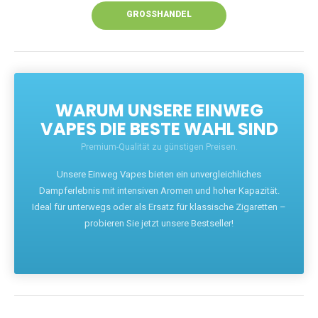
GROSSHANDEL
WARUM UNSERE EINWEG
VAPES DIE BESTE WAHL SIND
Premium-Qualität zu günstigen Preisen.
Unsere Einweg Vapes bieten ein unvergleichliches
Dampferlebnis mit intensiven Aromen und hoher Kapazität.
Ideal für unterwegs oder als Ersatz für klassische Zigaretten –
probieren Sie jetzt unsere Bestseller!