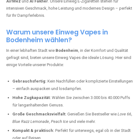
AirMez
und
Al Fakher
. Unsere Einweg E-Zigaretten stehen für
intensiven Geschmack, hohe Leistung und modernes Design – perfekt
für Ihr Dampferlebnis.
Warum unsere Einweg Vapes in
Bodenheim wählen?
In einer lebhaften Stadt wie
Bodenheim
, in der Komfort und Qualität
gefragt sind, bieten unsere Einweg Vapes die ideale Lösung. Hier sind
einige Vorteile unserer Produkte:
Gebrauchsfertig:
Kein Nachfüllen oder komplizierte Einstellungen
– einfach auspacken und losdampfen.
Hohe Zugkapazität:
Wählen Sie zwischen 3.000 bis 40.000 Puffs
für langanhaltenden Genuss.
Große Geschmacksvielfalt:
Genießen Sie Bestseller wie
Love 66
,
Blue Razz Lemonade
,
Peach Ice
und viele mehr.
Kompakt & praktisch:
Perfekt für unterwegs, egal ob in der Stadt
oder auf Reisen.