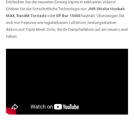
Entdecken Sie die neuesten Einweg Vapes in exklusiven Videos!
Erleben Sie die fortschrittliche Technologie von
JNR Shisha Hookah
MAX
,
RandM Tornado
oder
Elf Bar 15000
hautnah. Überzeugen Sie
sich von Features wie regulierbarem Luftstrom, leistungsstarken
Akkus und Triple Mesh Coils, die Ihr Dampferlebnis auf ein neues Level
heben.