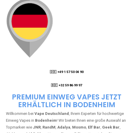
🇩🇪 +49 1 57 50 04 90
05
🇧🇪 +32 59 86 99 97
PREMIUM EINWEG VAPES JETZT
ERHÄLTLICH IN BODENHEIM
Willkommen bei
Vape Deutschland
, Ihrem Experten für hochwertige
Einweg Vapes in
Bodenheim
! Wir bieten Ihnen eine große Auswahl an
Topmarken wie
JNR
,
RandM
,
Adalya
,
Mosmo
,
Elf Bar
,
Geek Bar
,