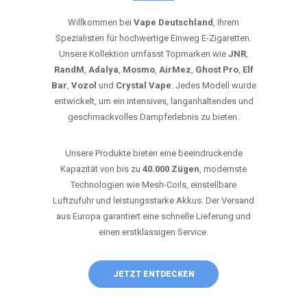
Willkommen bei
Vape Deutschland
, Ihrem
Spezialisten für hochwertige Einweg E-Zigaretten.
Unsere Kollektion umfasst Topmarken wie
JNR
,
RandM
,
Adalya
,
Mosmo
,
AirMez
,
Ghost Pro
,
Elf
Bar
,
Vozol
und
Crystal Vape
. Jedes Modell wurde
entwickelt, um ein intensives, langanhaltendes und
geschmackvolles Dampferlebnis zu bieten.
Unsere Produkte bieten eine beeindruckende
Kapazität von bis zu
40.000 Zügen
, modernste
Technologien wie Mesh-Coils, einstellbare
Luftzufuhr und leistungsstarke Akkus. Der Versand
aus Europa garantiert eine schnelle Lieferung und
einen erstklassigen Service.
JETZT ENTDECKEN