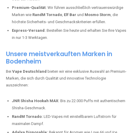
Premium-Qualität:
Wir führen ausschließlich vertrauenswürdige
Marken wie
RandM Tornado
,
Elf Bar
und
Mosmo Storm
, die
höchste Sicherheits- und Geschmackskriterien erfüllen.
Express-Versand:
Bestellen Sie heute und erhalten Sie Ihre Vapes
in nur 1-3 Werktagen.
Unsere meistverkauften Marken in
Bodenheim
Bei
Vape Deutschland
bieten wir eine exklusive Auswahl an Premium-
Marken, die sich durch Qualität und innovative Technologie
auszeichnen:
JNR Shisha Hookah MAX:
Bis zu 22.000 Puffs mit authentischem
Shisha-Geschmack.
RandM Tornado:
LED-Vapes mit einstellbarem Luftstrom für
maximalen Dampf.
Adalya Disposable:
Bekannt für Aromen wie
Love 66
und
Ice