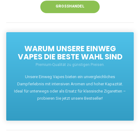
GROSSHANDEL
WARUM UNSERE EINWEG
VAPES DIE BESTE WAHL SIND
Premium-Qualität zu günstigen Preisen.
Unsere Einweg Vapes bieten ein unvergleichliches
Dampferlebnis mit intensiven Aromen und hoher Kapazität.
Ideal für unterwegs oder als Ersatz für klassische Zigaretten –
probieren Sie jetzt unsere Bestseller!